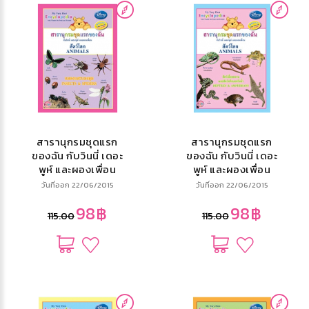
สารานุกรมชุดแรก
สารานุกรมชุดแรก
ของฉัน กับวินนี่ เดอะ
ของฉัน กับวินนี่ เดอะ
พูห์ และผองเพื่อน
พูห์ และผองเพื่อน
สัตว์โลก แมลงและ
สัตว์โลก สัตว์เลื้อย
วันที่ออก 22/06/2015
วันที่ออก 22/06/2015
แมงมุม My Very
คลานและสัตว์ครึ่ง
98฿
98฿
First
บกครึ่งน้ำ My Very
115.00
115.00
Encyclopedia
First
with Winnie the
Encyclopedia
Pooh and