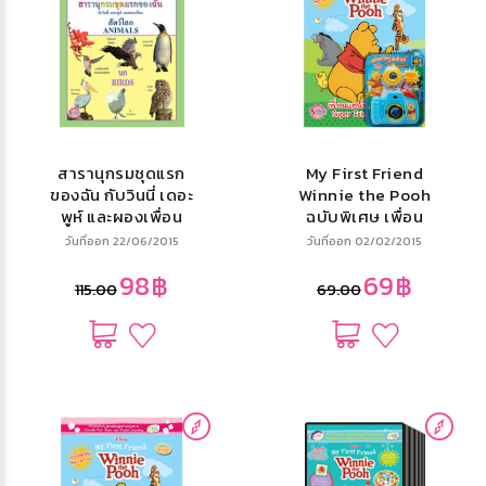
สารานุกรมชุดแรก
My First Friend
ของฉัน กับวินนี่ เดอะ
Winnie the Pooh
พูห์ และผองเพื่อน
ฉบับพิเศษ เพื่อน
สัตว์โลก นก My
แสนพิเศษ! Super
วันที่ออก 22/06/2015
วันที่ออก 02/02/2015
Very First
Friends! + กล้อง
98฿
69฿
Encyclopedia
115.00
69.00
with Winnie the
Pooh and Friends
A