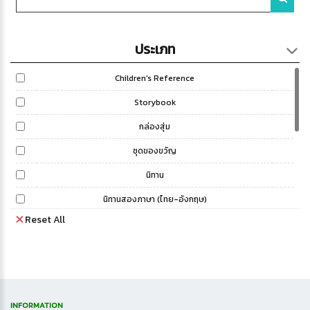
ประเภท
Children's Reference
Storybook
กล่องสุ่ม
ชุดของขวัญ
นิทาน
นิทานสองภาษา (ไทย-อังกฤษ)
Reset All
ประดิษฐ์
ระบายสี
สารานุกรม
สแตมป์
INFORMATION