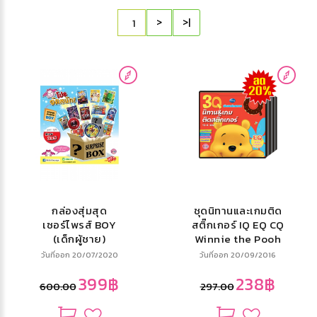
>
>|
กล่องสุ่มสุด
ชุดนิทานและเกมติด
เซอร์ไพรส์ BOY
สติ๊กเกอร์ IQ EQ CQ
(เด็กผู้ชาย)
Winnie the Pooh
วันที่ออก 20/07/2020
วันที่ออก 20/09/2016
399฿
238฿
600.00
297.00