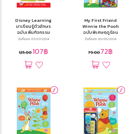
Disney Learning
My First Friend
มาเรียนรู้ตัวอักษร
Winnie the Pooh
ฉบับเพิ่มกิจกรรม
ฉบับพิเศษฤดูร้อน
เพื่อเสริมสร้างทักษะ
Summer Special
วันที่ออก 07/07/2014
วันที่ออก 05/05/2014
Let's Learn
Issue + ที่เป่าบอล
107฿
72฿
Letters: More
125.00
79.00
Activities for Skill
Buildin