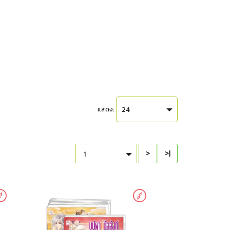
24
แสดง:
>
>|
1