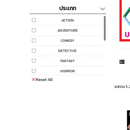
ประเภท
ACTION
ADVENTURE
COMEDY
DETECTIVE
FANTASY
HORROR
Reset All
LOVE COMEDY
แสดง 1-2
LOVE ROMANTIC
MAGAZINE
MYSTERY
PERIOD