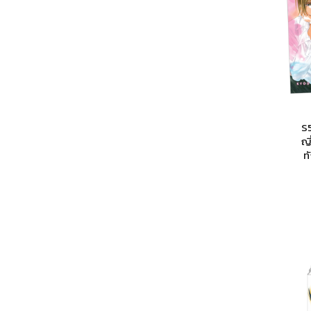
S
ญี
ท
แรก