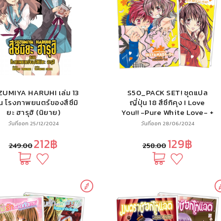
UMIYA HARUHI เล่ม 13
S50_PACK SET! ชุดแปล
 โรงภาพยนตร์ของสึซึมิ
ญี่ปุ่น 18 สึซึกิคุง I Love
ยะ ฮารุฮิ (นิยาย)
You!! -Pure White Love- +
-WITH PRECIOUS HEART-
วันที่ออก 25/12/2024
วันที่ออก 28/06/2024
(นิยาย)
212฿
129฿
249.00
258.00