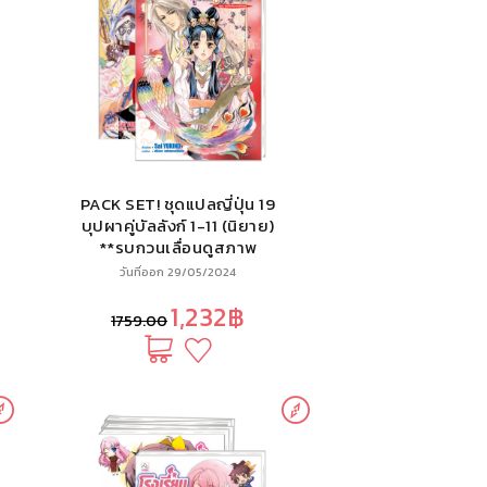
PACK SET! ชุดแปลญี่ปุ่น 19
บุปผาคู่บัลลังก์ 1-11 (นิยาย)
**รบกวนเลื่อนดูสภาพ
หนังสือก่อนการสั่งซื้อ**
วันที่ออก 29/05/2024
1,232฿
1759.00