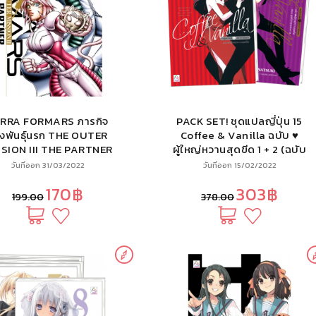
RRA FORMARS ภารกิจ
PACK SET! ชุดแปลญี่ปุ่น 15
างพันธุ์นรก THE OUTER
Coffee & Vanilla ฉบับ ♥
SION III THE PARTNER
ผู้ใหญ่หวานสุดขีด 1 + 2 (ฉบับ
(เล่มจบ) (นิยาย)
นิยาย)
วันที่ออก 31/03/2022
วันที่ออก 15/02/2022
170฿
303฿
199.00
378.00