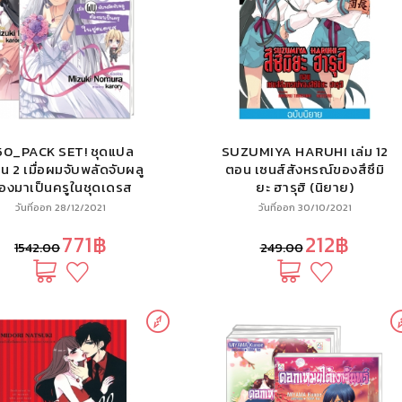
50_PACK SET! ชุดแปล
SUZUMIYA HARUHI เล่ม 12
ุ่น 2 เมื่อผมจับพลัดจับผลู
ตอน เซนส์สังหรณ์ของสึซึมิ
้องมาเป็นครูในชุดเดรส
ยะ ฮารุฮิ (นิยาย)
(นิยาย 1-8 จบ)
วันที่ออก 28/12/2021
วันที่ออก 30/10/2021
771฿
212฿
1542.00
249.00