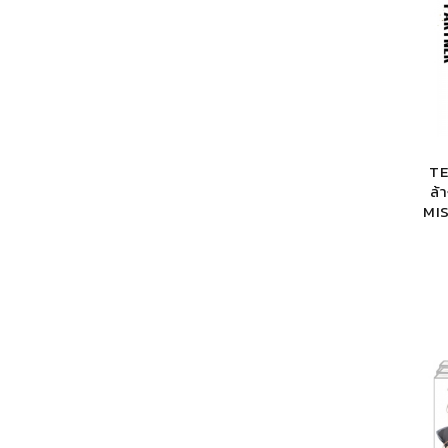
TE
ล้
MIS