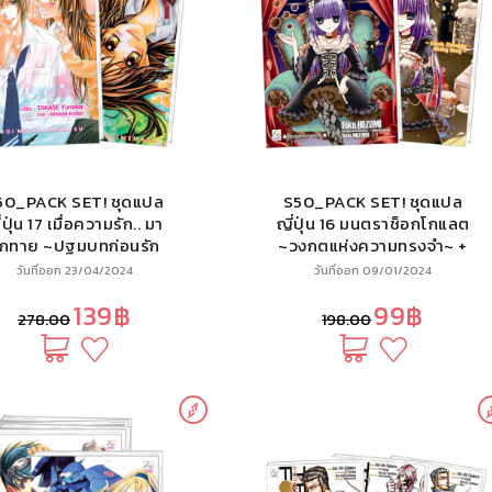
50_PACK SET! ชุดแปล
S50_PACK SET! ชุดแปล
่ปุ่น 17 เมื่อความรัก.. มา
ญี่ปุ่น 16 มนตราช็อกโกแลต
ักทาย ~ปฐมบทก่อนรัก
~วงกตแห่งความทรงจำ~ +
~ + ~โชคชะตาในมือเธอ~
~เรื่องราวที่หายไป~ (นิยาย)
วันที่ออก 23/04/2024
วันที่ออก 09/01/2024
(นิยาย)
139฿
99฿
278.00
198.00