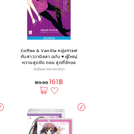
Coffee & Vanilla หนุ่มกาแฟ
กับสาววานิลลา ฉบับ ♥ ผู้ใหญ่
หวานสุดขีด ตอน สุดที่รักขอ
แต่งงาน (นิยาย)
วันที่ออก 30/10/2021
161฿
189.00