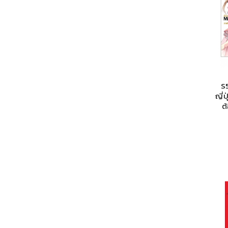
S
ญี่ป
ต