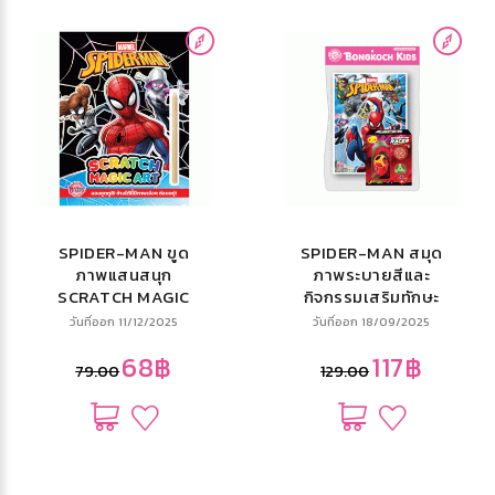
SPIDER-MAN ขูด
SPIDER-MAN สมุด
ภาพแสนสนุก
ภาพระบายสีและ
SCRATCH MAGIC
กิจกรรมเสริมทักษะ
ART + แท่งขูดภาพ
Spider-Sense +
วันที่ออก 11/12/2025
วันที่ออก 18/09/2025
รถยิงใบพัด
68฿
117฿
79.00
129.00