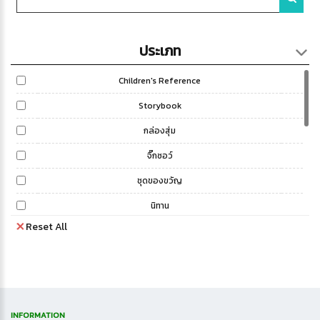
ประเภท
Children's Reference
Storybook
กล่องสุ่ม
จิ๊กซอว์
ชุดของขวัญ
นิทาน
Reset All
นิทานสองภาษา (ไทย-อังกฤษ)
ระบายสี
สติ๊กเกอร์
สมุดระบายสี
INFORMATION