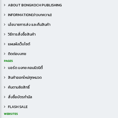
หนังสือพร้อมสื่อการเรียนรู้
ABOUT BONGKOCH PUBLISHING
หนังสือเสริมทักษะสองภาษา (ไทย-อังกฤษ)
INFORMATION(ข่าวบทความ)
เกมฝึกทักษะ
นโยบายการส่ง และคืนสินค้า
เสริมทักษะ
วิธีการสั่งซื้อสินค้า
แผนผังเว็บไซต์
ติดต่อบงกช
PAGES
บอร์ด บงกช คอมมิวนิตี้
สินค้าออกใหม่ทุกหมวด
ค้นตามลิขสิทธิ์
สั่งซื้อบัตรกำนัล
FLASH SALE
WEBSITES