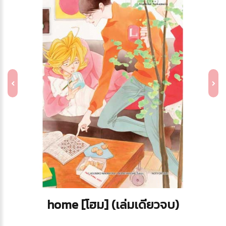
home [โฮม] (เล่มเดียวจบ)