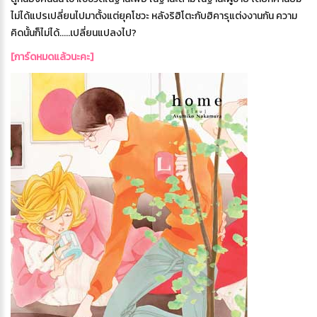
ไม่ได้แปรเปลี่ยนไปมาตั้งแต่ยุคโชวะ หลังริฮิโตะกับฮิคารุแต่งงานกัน ความ
คิดนั้นก็ไม่ได้.....เปลี่ยนแปลงไป?
[การ์ดหมดแล้วนะคะ]