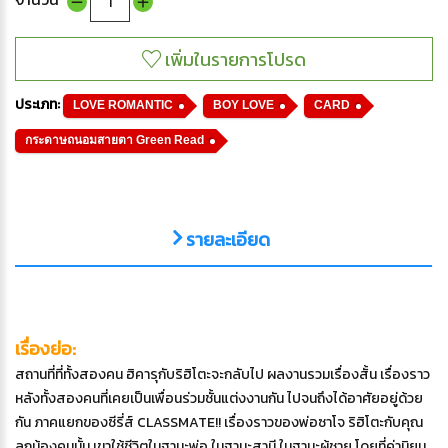
ประเภท:
LOVE ROMANTIC
BOY LOVE
CARD
กระดาษถนอมสายตา Green Read
รายละเอียด
เรื่องย่อ:
สถานที่ที่ทั้งสองคน ฮิคารุกับริฮิโตะจะกลับไป ผลงานรวมเรื่องสั้น เรื่องราว
หลังทั้งสองคนที่เคยเป็นเพื่อนร่วมชั้นแต่งงานกัน ไปจนถึงได้อาศัยอยู่ด้วย
กัน ภาคแยกของซีรี่ส์ CLASSMATE!! เรื่องราวของพ่อซาโจ ริฮิโตะกับคุณ
ลูกน้องคนนั้น เขาใช้ชีวิตในฐานะพ่อ ในฐานะสามี ในฐานะผู้ชาย โดยที่ค่านิยม