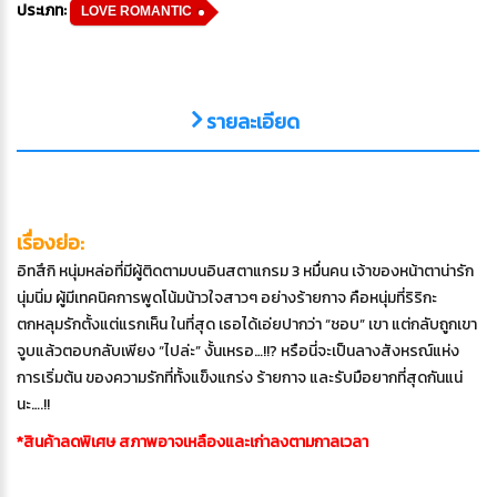
ประเภท:
LOVE ROMANTIC
รายละเอียด
เรื่องย่อ:
อิทสึกิ หนุ่มหล่อที่มีผู้ติดตามบนอินสตาแกรม 3 หมื่นคน เจ้าของหน้าตาน่ารัก
นุ่มนิ่ม ผู้มีเทคนิคการพูดโน้มน้าวใจสาวๆ อย่างร้ายกาจ คือหนุ่มที่ริริกะ
ตกหลุมรักตั้งแต่แรกเห็น ในที่สุด เธอได้เอ่ยปากว่า “ชอบ” เขา แต่กลับถูกเขา
จูบแล้วตอบกลับเพียง “ไปล่ะ” งั้นเหรอ…!!? หรือนี่จะเป็นลางสังหรณ์แห่ง
การเริ่มต้น ของความรักที่ทั้งแข็งแกร่ง ร้ายกาจ และรับมือยากที่สุดกันแน่
นะ….!!
*สินค้าลดพิเศษ สภาพอาจเหลืองและเก่าลงตามกาลเวลา