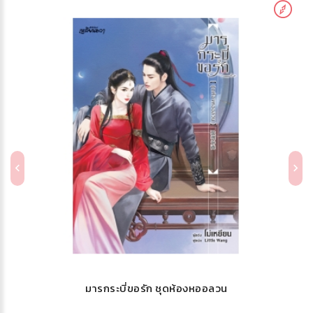
มารกระบี่ขอรัก ชุดห้องหออลวน