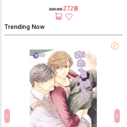
272฿
320.00
Trending Now