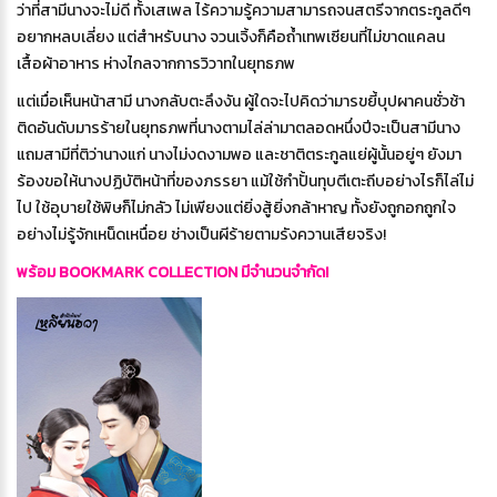
ว่าที่สามีนางจะไม่ดี ทั้งเสเพล ไร้ความรู้ความสามารถจนสตรีจากตระกูลดีๆ
อยากหลบเลี่ยง แต่สำหรับนาง จวนเจิ้งก็คือถ้ำเทพเซียนที่ไม่ขาดแคลน
เสื้อผ้าอาหาร ห่างไกลจากการวิวาทในยุทธภพ
แต่เมื่อเห็นหน้าสามี นางกลับตะลึงงัน ผู้ใดจะไปคิดว่ามารขยี้บุปผาคนชั่วช้า
ติดอันดับมารร้ายในยุทธภพที่นางตามไล่ล่ามาตลอดหนึ่งปีจะเป็นสามีนาง
แถมสามีที่ติว่านางแก่ นางไม่งดงามพอ และชาติตระกูลแย่ผู้นั้นอยู่ๆ ยังมา
ร้องขอให้นางปฏิบัติหน้าที่ของภรรยา แม้ใช้กำปั้นทุบตีเตะถีบอย่างไรก็ไล่ไม่
ไป ใช้อุบายใช้พิษก็ไม่กลัว ไม่เพียงแต่ยิ่งสู้ยิ่งกล้าหาญ ทั้งยังถูกอกถูกใจ
อย่างไม่รู้จักเหน็ดเหนื่อย ช่างเป็นผีร้ายตามรังควานเสียจริง!
พร้อม BOOKMARK COLLECTION มีจำนวนจำกัด!