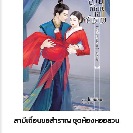
สามีเถื่อนขอสำราญ ชุดห้องหออลวน