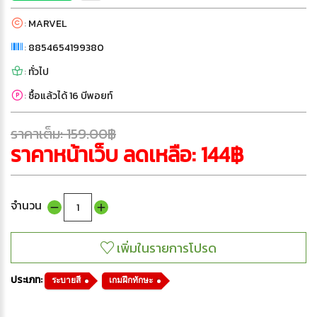
:
MARVEL
:
8854654199380
:
ทั่วไป
:
ซื้อแล้วได้ 16 บีพอยท์
ราคาเต็ม: 159.00฿
ราคาหน้าเว็บ ลดเหลือ: 144฿
จำนวน
ประเภท:
ระบายสี
เกมฝึกทักษะ