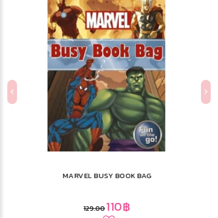
S50_SPIDER-MAN จับผิดภาพ สไปเดอร์
แมน พลังแห่งความรับผิดชอบ + ปืนยิง
เหรียญ
65฿
129.00