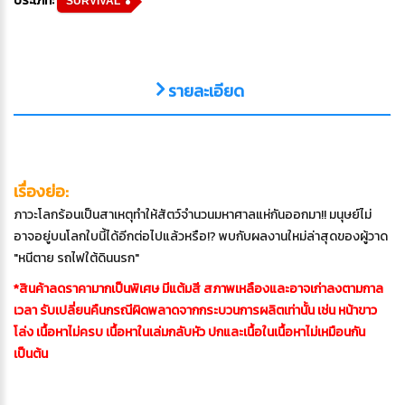
SURVIVAL
รายละเอียด
เรื่องย่อ:
ภาวะโลกร้อนเป็นสาเหตุทำให้สัตว์จำนวนมหาศาลแห่กันออกมา!! มนุษย์ไม่
อาจอยู่บนโลกใบนี้ได้อีกต่อไปแล้วหรือ!? พบกับผลงานใหม่ล่าสุดของผู้วาด
"หนีตาย รถไฟใต้ดินนรก"
*สินค้าลดราคามากเป็นพิเศษ มีแต้มสี สภาพเหลืองและอาจเก่าลงตามกาล
เวลา รับเปลี่ยนคืนกรณีผิดพลาดจากกระบวนการผลิตเท่านั้น เช่น หน้าขาว
โล่ง เนื้อหาไม่ครบ เนื้อหาในเล่มกลับหัว ปกและเนื้อในเนื้อหาไม่เหมือนกัน
เป็นต้น