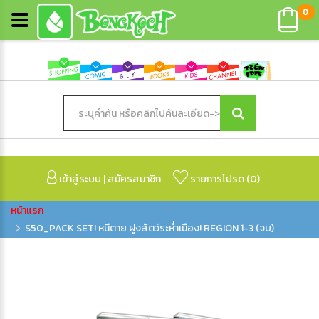
0
เข้าสู่ระบบ
|
สมัครสมาชิก
รายการโปรด (
0
)
S50_PACK SET! หนีตาย ฝูงสัตว์ระห่ำเมือง! REGION 1-3 (จบ)