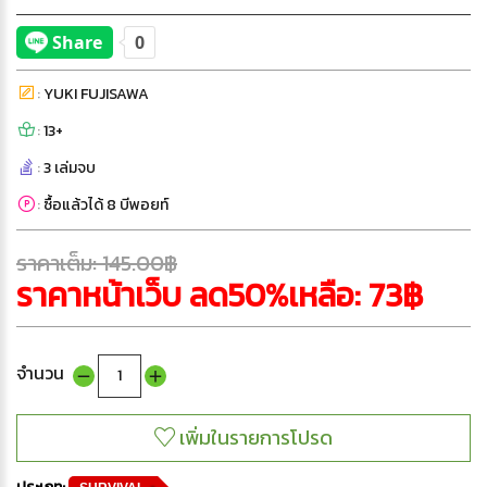
:
YUKI FUJISAWA
:
13+
:
3 เล่มจบ
:
ซื้อแล้วได้ 8 บีพอยท์
ราคาเต็ม: 145.00฿
ราคาหน้าเว็บ ลด50%เหลือ: 73฿
จำนวน
ประเภท: