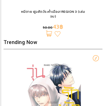
หนีตาย ฝูงสัตว์ระห่ำเมือง! REGION 3 (เล่ม
จบ)
43฿
50.00
Trending Now