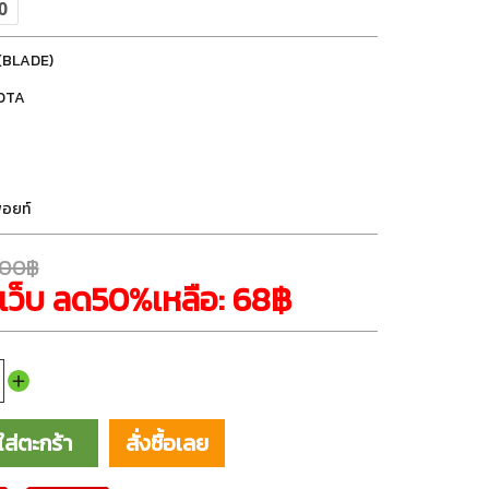
(BLADE)
OTA
ีพอยท์
5.00฿
เว็บ ลด50%เหลือ: 68฿
ใส่ตะกร้า