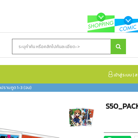
เข้าสู่ระบบ
|
ส
ราบภูต 1-3 (จบ)
S50_PACK