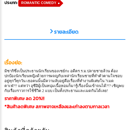
ประเภท:
ROMANTIC COMEDY
รายละเอียด
เรื่องย่อ:
มิซากิซึ่งเป็นประธานนักเรียนของเซย์กะ อดีตร.ร.ม.ปลายชายล้วน ต้อง
ปกป้องนักเรียนหญิงด้วยการผจญกับเหล่านักเรียนชายที่ทำตัวตามใจชอบ
อยู่ทุกวี่ทุกวัน เธอคนนั้นมีความลับอยู่คือเรื่องที่ทำงานพิเศษใน
?
เมด
คาเฟ่
?!!
แต่ทว่า อุซึอิผู้เป็นหนุ่มเนื้อหอมก็มารู้เรื่องนั้นเข้าจนได้
?!
? เชิญพบ
กับเรื่องราวการใช้ชีวิต 2 แบบ เป็นทั้งประธานและเมดกันได้เลย
!
ราคาพิเศษ ลด 20%!!
*สินค้าลดพิเศษ สภาพอาจเหลืองและเก่าลงตามกาลเวลา