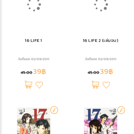
16 LIFE 1
16 LIFE 2 (เล่มจบ)
วันที่ออก 02/09/2011
วันที่ออก 02/09/2011
39฿
39฿
45.00
45.00