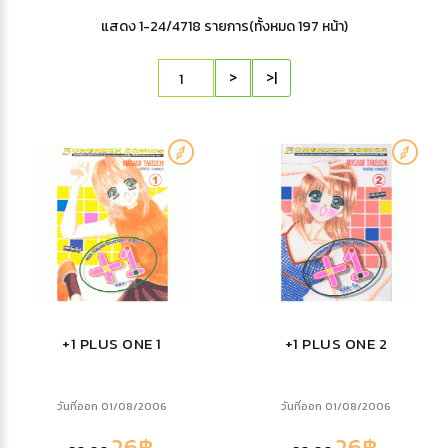
แสดง 1-24/4718 รายการ(ทั้งหมด 197 หน้า)
>
>|
+1 PLUS ONE 1
+1 PLUS ONE 2
วันที่ออก 01/08/2006
วันที่ออก 01/08/2006
26฿
26฿