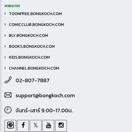
WEBSITES
TOONFREE.BONGKOCH.COM
COMICCLUB.BONGKOCH.COM
BLY.BONGKOCH.COM
BOOKS.BONGKOCH.COM
KIDS.BONGKOCH.COM
CHANNEL.BONGKOCH.COM
02-807-7887
support@bongkoch.com
จันทร์-เสาร์ 9.00-17.00น.