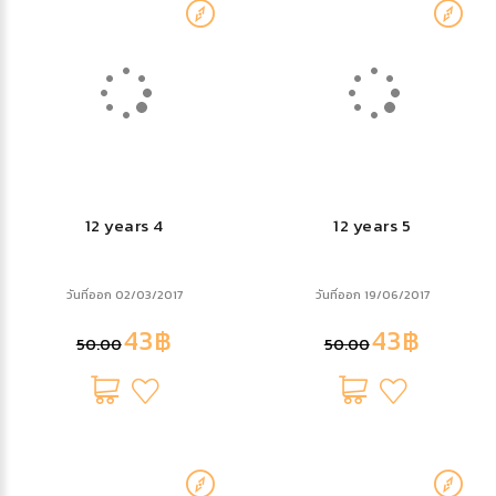
12 years 4
12 years 5
วันที่ออก 02/03/2017
วันที่ออก 19/06/2017
43฿
43฿
50.00
50.00