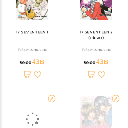
17 SEVENTEEN 1
17 SEVENTEEN 2
(เล่มจบ)
วันที่ออก 27/10/2014
วันที่ออก 27/10/2014
43฿
43฿
50.00
50.00