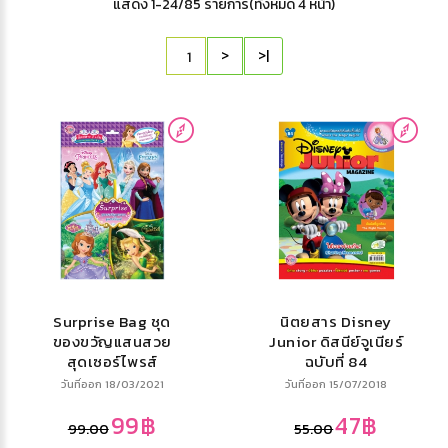
แสดง 1-24/85 รายการ(ทั้งหมด 4 หน้า)
>
>|
Surprise Bag ชุด
นิตยสาร Disney
ของขวัญแสนสวย
Junior ดิสนีย์จูเนียร์
สุดเซอร์ไพรส์
ฉบับที่ 84
วันที่ออก 18/03/2021
วันที่ออก 15/07/2018
99฿
47฿
99.00
55.00