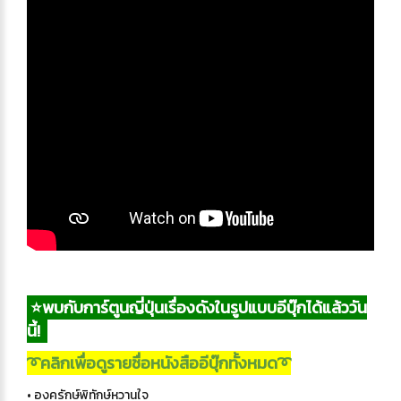
⭐พบกับการ์ตูนญี่ปุ่นเรื่องดังในรูปแบบอีบุ๊กได้แล้ววัน
นี้!
➰คลิกเพื่อดูรายชื่อหนังสืออีบุ๊กทั้งหมด➰
• องครักษ์พิทักษ์หวานใจ