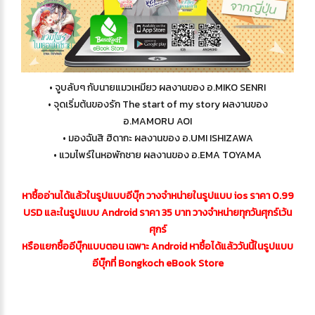
• จูบลับๆ กับนายแมวเหมียว ผลงานของ อ.MIKO SENRI
• จุดเริ่มต้นของรัก The start of my story ผลงานของ
อ.MAMORU AOI
• มองฉันสิ ฮิดากะ ผลงานของ อ.UMI ISHIZAWA
• แวมไพร์ในหอพักชาย ผลงานของ อ.EMA TOYAMA
หาซื้ออ่านได้แล้วในรูปแบบอีบุ๊ก วางจำหน่ายในรูปแบบ ios ราคา 0.99
USD และในรูปแบบ Android ราคา 35 บาท วางจำหน่ายทุกวันศุกร์เว้น
ศุกร์
หรือแยกซื้ออีบุ๊กแบบตอน เฉพาะ Android หาซื้อได้แล้ววันนี้ในรูปแบบ
อีบุ๊กที่ Bongkoch eBook Store