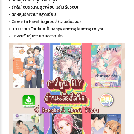
• ตกหลุมรักคุณตุ๊กตาหน้าบูด
• รักล้นใจของนายสุดเพี้ยน (เล่มเดียวจบ)
• ตกหลุมรักเจ้านายสุดเฮี้ยบ
• Come to hand คัมทูแฮนด์ (เล่มเดียวจบ)
• สานสายใยรักให้แฮปปี้ Happy ending leading to you
• แสงตะวันอุ่นเรา แสงดาวอุ่นใจ