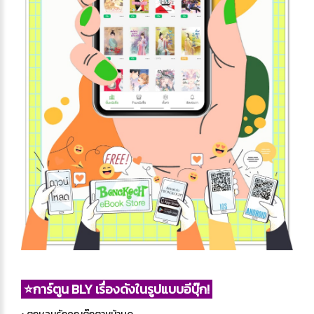
⭐การ์ตูน BLY เรื่องดังในรูปแบบอีบุ๊ก!