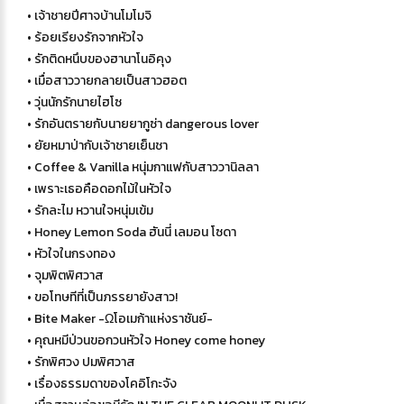
• เจ้าชายปีศาจบ้านโมโมจิ
• ร้อยเรียงรักจากหัวใจ
• รักติดหนึบของฮานาโนอิคุง
• เมื่อสาววายกลายเป็นสาวฮอต
• วุ่นนักรักนายไฮโซ
• รักอันตรายกับนายยากูซ่า dangerous lover
• ยัยหมาป่ากับเจ้าชายเย็นชา
• Coffee & Vanilla หนุ่มกาแฟกับสาววานิลลา
• เพราะเธอคือดอกไม้ในหัวใจ
• รักละไม หวานใจหนุ่มเข้ม
• Honey Lemon Soda ฮันนี่ เลมอน โซดา
• หัวใจในกรงทอง
• จุมพิตพิศวาส
• ขอโทษทีที่เป็นภรรยายังสาว!
• Bite Maker -Ωโอเมก้าแห่งราชันย์-
• คุณหมีป่วนขอกวนหัวใจ Honey come honey
• รักพิศวง ปมพิศวาส
• เรื่องธรรมดาของโคอิโกะจัง