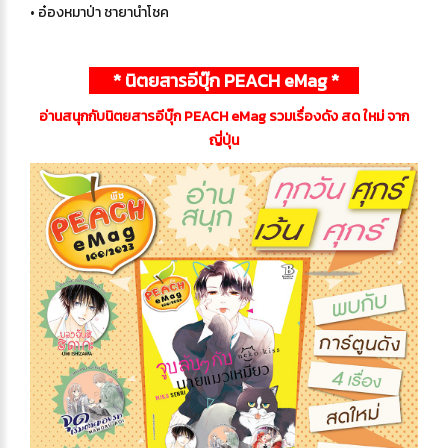
• อ๋องหมาป่า ชายานำโชค
* นิตยสารอีบุ๊ก PEACH eMag *
อ่านสนุกกับนิตยสารอีบุ๊ก PEACH eMag รวมเรื่องดัง สด ใหม่ จาก
ญี่ปุ่น