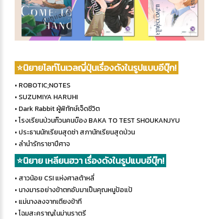
⭐นิยายไลท์โนเวลญี่ปุ่นเรื่องดังในรูปแบบอีบุ๊ก!
• ROBOTIC;NOTES
• SUZUMIYA HARUHI
• Dark Rabbit ผู้พิทักษ์เจ็ดชีวิต
• โรงเรียนป่วนก๊วนคนบ๊อง BAKA TO TEST SHOUKANJYU
• ประธานนักเรียนสุดซ่า สภานักเรียนสุดป่วน
• ลำนำรักราชาปีศาจ
⭐นิยาย เหลียนฮวา เรื่องดังในรูปแบบอีบุ๊ก!
• สาวน้อย CSI แห่งศาลต้าหลี่
• นางมารอย่างข้าตกอับมาเป็นคุณหนูป้อแป้
• แม่นางลงจากเตียงข้าที
• โฉมสะคราญในม่านราตรี