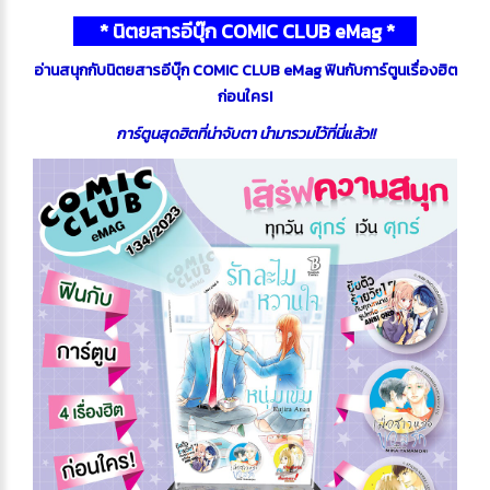
* นิตยสารอีบุ๊ก COMIC CLUB eMag *
อ่านสนุกกับนิตยสารอีบุ๊ก COMIC CLUB eMag ฟินกับการ์ตูนเรื่องฮิต
ก่อนใคร!
การ์ตูนสุดฮิตที่น่าจับตา นำมารวมไว้ที่นี่แล้ว!!