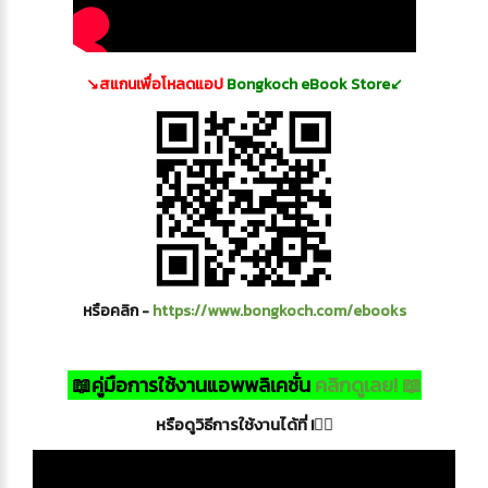
↘️สแกนเพื่อโหลดแอป
Bongkoch eBook Store↙️
หรือคลิก -
https://www.bongkoch.com/ebooks
📖คู่มือการใช้งานแอพพลิเคชั่น
คลิกดูเลย! 📖
หรือดูวิธีการใช้งานได้ที่ !👇🏻