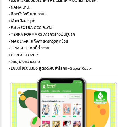
• เมื่อสาวหล่อขอมีรัก IN THE CLEAR MOONLIT DUSK
• NANA นานะ
• ล็อกหัวใจกับนายอาเบะ
• เจ้าหญิงคางุยะ
• Fate/EXTRA CCC FoxTail
• TERRA FORMARS ภารกิจล้างพันธุ์นรก
• MAKEN-KI! แก๊งศาสตราวุธสุดป่วน
• TRIAGE X เคสนี้สั่งตาย
• GUN X CLOVER
• วิทยุหลังความตาย
• แชมเปี้ยนขนมปัง สูตรดังเขย่าโลก!! ~Super Real~