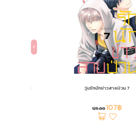
ี่ชอบ 3
วุ่นรักนักข่าวสายป่วน 7
107฿
125.00