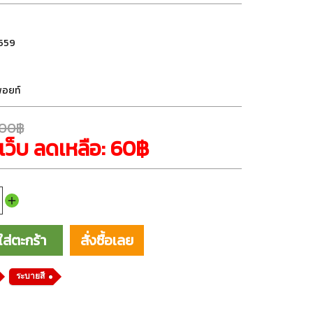
559
ีพอยท์
.00฿
เว็บ ลดเหลือ: 60฿
ใส่ตะกร้า
ระบายสี