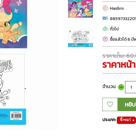
:
Hasbro
:
8859733220
:
ทั่วไป
:
ซื้อแล้วได้ 6 บ
ราคาเต็ม: 60
ราคาหน้า
จำนวน
หยิบ
ประเภท:
จิ๊กซอว์