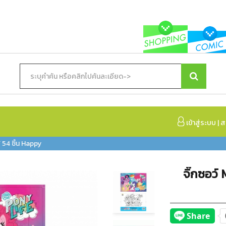
เข้าสู่ระบบ
|
ส
 54 ชิ้น Happy
จิ๊กซอว