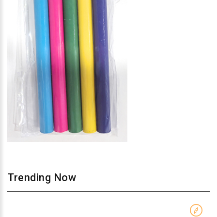
Trending Now