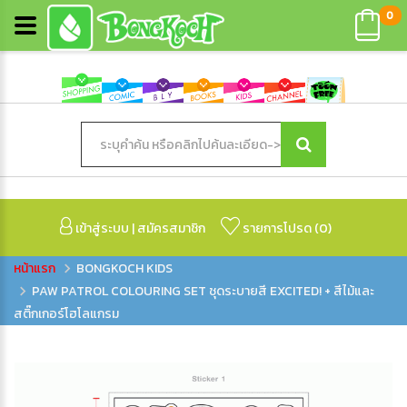
0
เข้าสู่ระบบ
|
สมัครสมาชิก
รายการโปรด (
0
)
BONGKOCH KIDS
PAW PATROL COLOURING SET ชุดระบายสี EXCITED! + สีไม้และ
สติ๊กเกอร์โฮโลแกรม