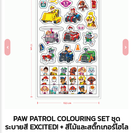
PAW PATROL COLOURING SET ชุด
ระบายสี EXCITED! + สีไม้และสติ๊กเกอร์โฮโล