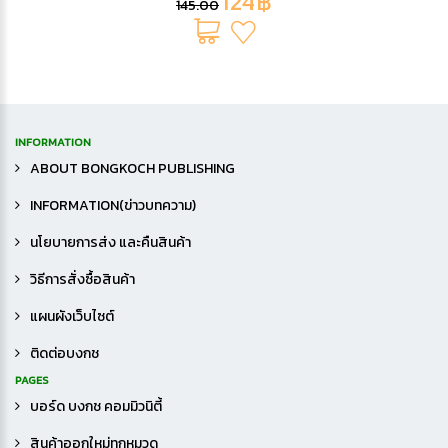
124฿
145.00
INFORMATION
ABOUT BONGKOCH PUBLISHING
INFORMATION(ข่าวบทความ)
นโยบายการส่ง และคืนสินค้า
วิธีการสั่งซื้อสินค้า
แผนผังเว็บไซต์
ติดต่อบงกช
PAGES
บอร์ด บงกช คอมมิวนิตี้
สินค้าออกใหม่ทุกหมวด