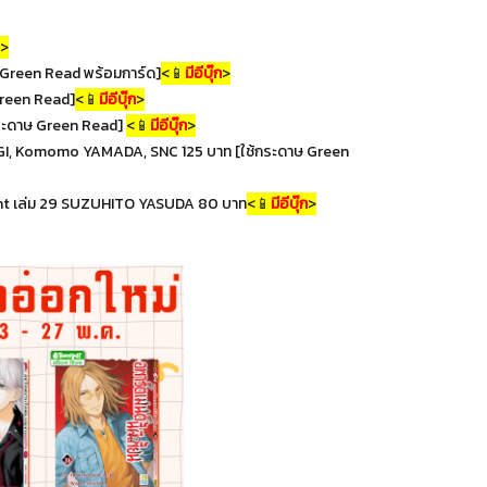
>
 Green Read พร้อมการ์ด]
<📱
มีอีบุ๊ก
>
Green Read]
<📱
มีอีบุ๊ก
>
้กระดาษ Green Read]
<📱
มีอีบุ๊ก
>
to ASAGI, Komomo YAMADA, SNC 125 บาท [ใช้กระดาษ Green
ght เล่ม 29 SUZUHITO YASUDA 80 บาท
<📱
มีอีบุ๊ก
>
ไดฟุกุจังกับเจ้าชายจอม
เขยตัวร้ายกับคุณหนูยาก
กวน 6
ซ่า 11
85฿
107฿
99.00
125.00