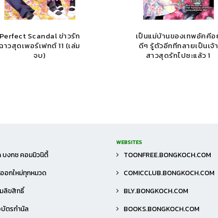
Perfect Scandal ข่าวรัก
เป็นแม่บ้านของเทพอัคคีอยู
ฉาวสุดเพอร์เฟกต์ 11 (เล่ม
ดีๆ รู้ตัวอีกทีกลายเป็นเจ้
จบ)
สาวสุดรักไปซะแล้ว 1
WEBSITES
 บงกช คอมมิวนิตี้
TOONFREE.BONGKOCH.COM
าออกใหม่ทุกหมวด
COMICCLUB.BONGKOCH.COM
ลิขสิทธิ์
BLY.BONGKOCH.COM
้อบัตรกำนัล
BOOKS.BONGKOCH.COM