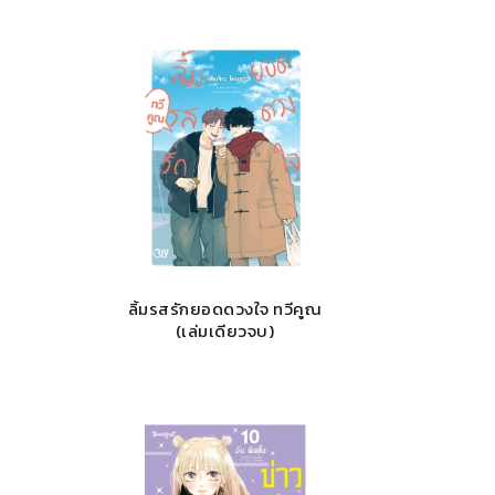
ลิ้มรสรักยอดดวงใจ ทวีคูณ
(เล่มเดียวจบ)