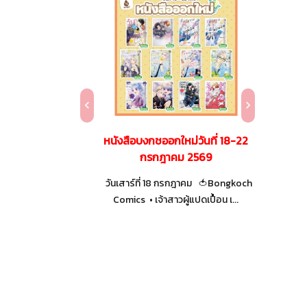
หม่วันที่ 25
หนังสือบงกชออกใหม่วันที่ 18-22
ประกาศ
าคม
กรกฎาคม 2569
TOK
ฎาคม 🍀Bongkoch
วันเสาร์ที่ 18 กรกฎาคม 🍅Bongkoch
กคิวบัสจัง...
Comics • เจ้าสาวผู้แปดเปื้อน เ...
BLY Pub
TOKUMA SH
ทั่วกันว่