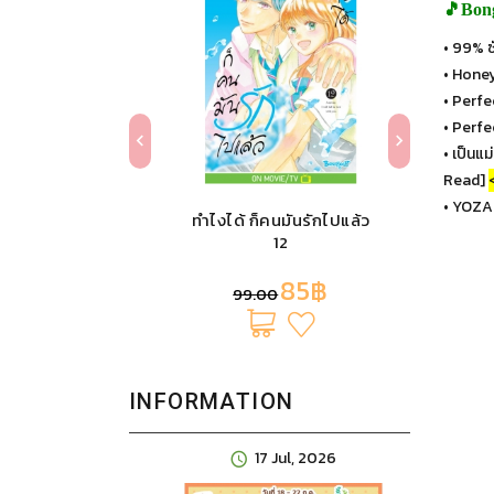
🎵Bon
• 99% ซ
• Hone
• Perfe
• Perfe
• เป็นแ
Read]
• YOZA
ะยะ 200m 3
ทำไงได้ ก็คนมันรักไปแล้ว
Mer
12
Pichi
น้อ
07฿
85฿
99.00
INFORMATION
l, 2026
17 Jul, 2026