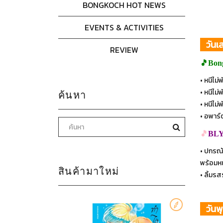
BONGKOCH HOT NEWS
EVENTS & ACTIVITIES
วันเส
REVIEW
🎵Bon
• หนีไม
• หนีไม
ค้นหา
• หนีไม
• อพาร์
🎵
BLY
• ปกรณั
พร้อมห
สินค้ามาใหม่
• ลิ้ม
วันพุ