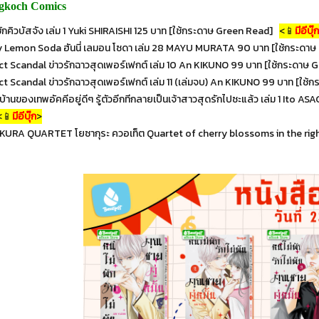
gkoch Comics
ักคิวบัสจัง เล่ม 1 Yuki SHIRAISHI 125 บาท [ใช้กระดาษ Green Read]
<📱
มีอีบุ๊ก
y Lemon Soda ฮันนี่ เลมอน โซดา เล่ม 28 MAYU MURATA 90 บาท [ใช้กระดาษ
ct Scandal ข่าวรักฉาวสุดเพอร์เฟกต์ เล่ม 10 An KIKUNO 99 บาท [ใช้กระดาษ 
ct Scandal ข่าวรักฉาวสุดเพอร์เฟกต์ เล่ม 11 (เล่มจบ) An KIKUNO 99 บาท [ใช
ม่บ้านของเทพอัคคีอยู่ดีๆ รู้ตัวอีกทีกลายเป็นเจ้าสาวสุดรักไปซะแล้ว เล่ม 1 I
<📱
มีอีบุ๊ก
>
KURA QUARTET โยซากุระ ควอเท็ต Quartet of cherry blossoms in the ri
maid Melody Pichi
12 years 20 (เล่มจบ)
 Pitch เจ้าหญิงเงือก
ย Aqua (ภาคใหม่) 6
85฿
60฿
99.00
70.00
14 Jul, 2026
10 Jul, 2026