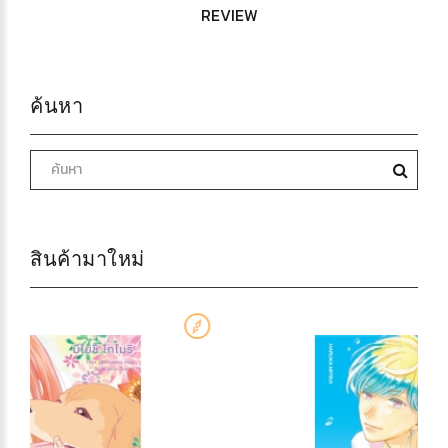
REVIEW
ค้นหา
สินค้ามาใหม่