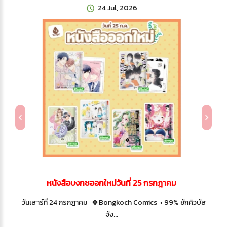
17 Jul, 2026
หนังสือบงกชออกใหม่วันที่ 18-22 กรกฎาคม 2569
ป
ิวบัส
วันเสาร์ที่ 18 กรกฎาคม 🍅Bongkoch Comics • เจ้าสาวผู้แปด
เปื้อน เ...
BL