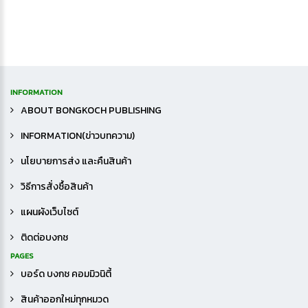
INFORMATION
ABOUT BONGKOCH PUBLISHING
INFORMATION(ข่าวบทความ)
นโยบายการส่ง และคืนสินค้า
วิธีการสั่งซื้อสินค้า
แผนผังเว็บไซต์
ติดต่อบงกช
PAGES
บอร์ด บงกช คอมมิวนิตี้
สินค้าออกใหม่ทุกหมวด