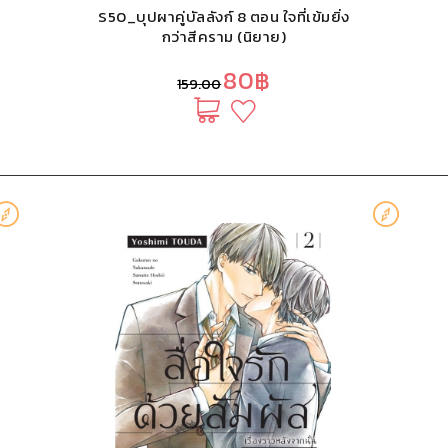
S50_บุปผาคู่บัลลังก์ 8 ตอน ใจที่เข้มยิ่ง
กว่าสีคราม (นิยาย)
80฿
159.00