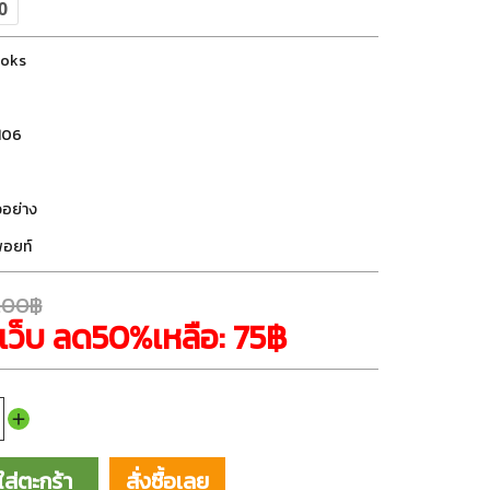
oks
106
วอย่าง
ีพอยท์
9.00฿
เว็บ ลด50%เหลือ: 75฿
ใส่ตะกร้า