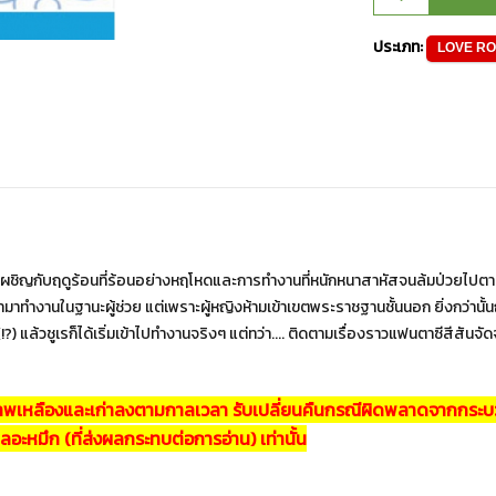
ประเภท:
LOVE R
งเผชิญกับฤดูร้อนที่ร้อนอย่างหฤโหดและการทำงานที่หนักหนาสาหัสจนล้มป่วยไปตา
ามาทำงานในฐานะผู้ช่วย แต่เพราะผู้หญิงห้ามเข้าเขตพระราชฐานชั้นนอก ยิ่งกว่านั
?) แล้วชูเรก็ได้เริ่มเข้าไปทำงานจริงๆ แต่ทว่า.... ติดตามเรื่องราวแฟนตาซีสีสันจัดจ
ภาพเหลืองและเก่าลงตามกาลเวลา รับเปลี่ยนคืนกรณีผิดพลาดจากกระบวนก
เลอะหมึก (ที่ส่งผลกระทบต่อการอ่าน) เท่านั้น