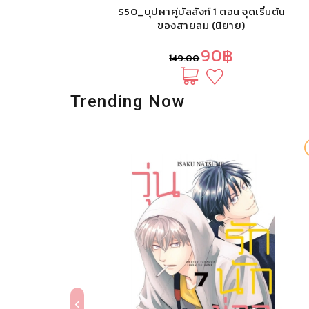
S50_บุปผาคู่บัลลังก์ 1 ตอน จุดเริ่มต้น
ของสายลม (นิยาย)
90฿
149.00
Trending Now