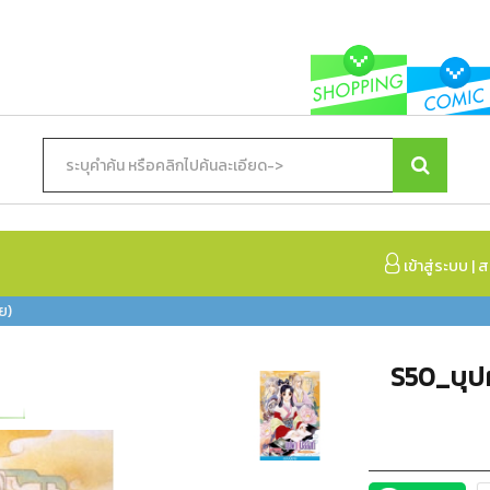
เข้าสู่ระบบ
|
ส
ย)
S50_บุปผ