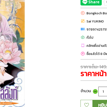
:
Bongkoch Bo
:
Sai YUKINO
:
9789742575
:
ทั่วไป
:
คลิกเพื่ออ่านตั
:
ซื้อแล้วได้ 8 บ
ราคาเต็ม: 14
ราคาหน้า
จำนวน
หยิบ