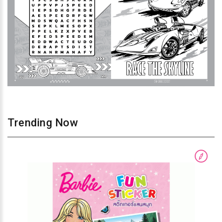
Trending Now