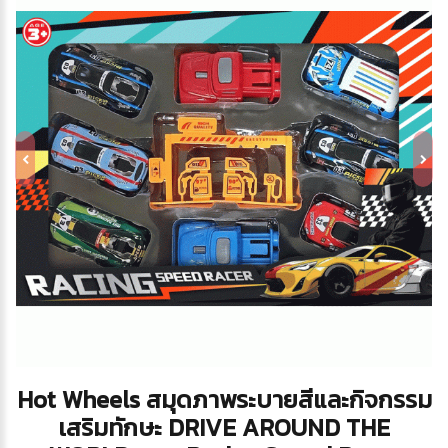
Hot Wheels สมุดภาพระบายสีและกิจกรรม
เสริมทักษะ DRIVE AROUND THE