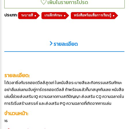
ประเภท:
ระบายสี
เกมฝึกทักษะ
หนังสือพร้อมสื่อการเรียนรู้
รายละเอียด
รายละเอียด:
ได้เวลาซิ่งกับรถฮอตวีลส์สุดเท่ ในหนังสือระบายสีและกิจกรรมเสริมทักษะ
อย่าลืมเล่นเกมจับคู่การ์ดรถฮอตวีลส์ ถ้าพร้อมแล้วก็มาสนุกกันเลย หนังสือ
เล่มนี้ช่วยส่งเสริม IQ ความฉลาดทางสติปัญญา ส่งเสริม CQ ความฉลาดใน
การริเริ่มสร้างสรรค์ และส่งเสริม PQ ความฉลาดที่เกิดจากการเล่น
จำนวนหน้า:
16