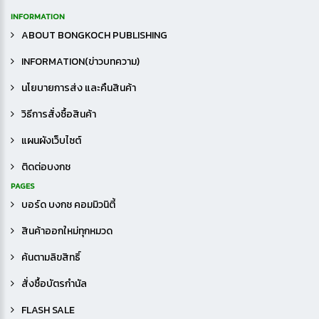
INFORMATION
ABOUT BONGKOCH PUBLISHING
INFORMATION(ข่าวบทความ)
นโยบายการส่ง และคืนสินค้า
วิธีการสั่งซื้อสินค้า
แผนผังเว็บไซต์
ติดต่อบงกช
PAGES
บอร์ด บงกช คอมมิวนิตี้
สินค้าออกใหม่ทุกหมวด
ค้นตามลิขสิทธิ์
สั่งซื้อบัตรกำนัล
FLASH SALE