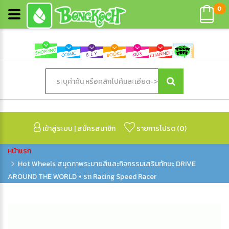
0
เข้าสู่ระบบ
|
สมัครสมาชิก
รายการโปรด (
0
)
Hot Wheels สมุดภาพระบายสีและกิจกรรมเสริมทักษะ DRIVE
AROUND THE WORLD + รถ Racing Speed Racer