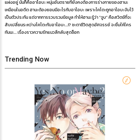
แฝงอยู่ นั่นก็คืออาโอบะ หนุ่มอันตรายที่ยังคงต้องการร่างกายของฮานะ
เหมือนในอดีต ฮานะต้องยอมมีอะไรกับอาโอบะ เพราะไคโตะถูกอาโอบะจับไว้
เป็นตัวประกัน แต่จากการรวบรวมข้อมูล ทำให้ฮานะรู้ว่า “จูบ” คือสวิตช์ที่จะ
สับเปลี่ยนระหว่างไคโตะกับอาโอบะ...!? ชะตาชีวิตสุดอัศจรรย์ จะยิ้มให้ใคร
กันนะ... เรื่องราวความรักแนวลึกลับสุดช็อก
Trending Now