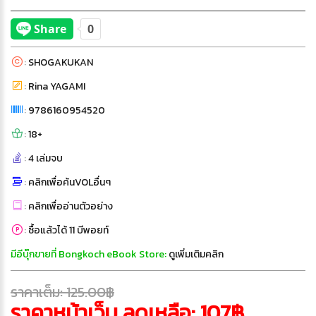
:
SHOGAKUKAN
:
Rina YAGAMI
:
9786160954520
:
18+
:
4 เล่มจบ
:
คลิกเพื่อค้นVOLอื่นๆ
:
คลิกเพื่ออ่านตัวอย่าง
:
ซื้อแล้วได้ 11 บีพอยท์
มีอีบุ๊กขายที่ Bongkoch eBook Store:
ดูเพิ่มเติมคลิก
ราคาเต็ม: 125.00฿
ราคาหน้าเว็บ ลดเหลือ: 107฿