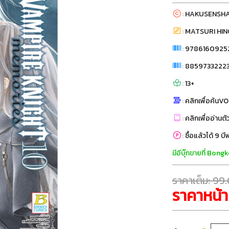
:
HAKUSENSH
:
MATSURI HIN
:
9786160925
:
8859733222
:
13+
:
คลิกเพื่อค้นVO
:
คลิกเพื่ออ่านตั
:
ซื้อแล้วได้ 9 บ
มีอีบุ๊กขายที่ Bo
ราคาเต็ม: 99
ราคาหน้า