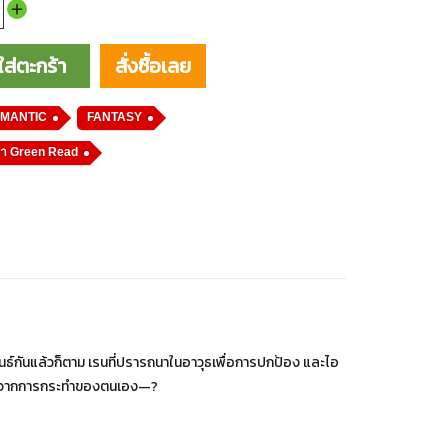
ใส่ตะกร้า
OMANTIC
FANTASY
า Green Read
มพันธ์กันแล้วก็ตาม เรนที่ปรารถนาในอาวุธเพื่อการปกป้อง และไอ
่เกิดจากการกระทำของตนเอง—?