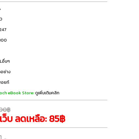
A
O
247
300
Lอื่นๆ
วอย่าง
ีพอยท์
ngkoch eBook Store:
ดูเพิ่มเติมคลิก
.00฿
เว็บ ลดเหลือ: 85฿