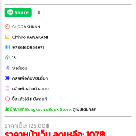
:
SHOGAKUKAN
:
Chihiro KAWAKAMI
:
9786160954971
:
15+
:
9 เล่มจบ
:
คลิกเพื่อค้นVOLอื่นๆ
:
คลิกเพื่ออ่านตัวอย่าง
:
ซื้อแล้วได้ 11 บีพอยท์
มีอีบุ๊กขายที่ Bongkoch eBook Store:
ดูเพิ่มเติมคลิก
ราคาเต็ม: 125.00฿
ราคาหน้าเว็บ ลดเหลือ: 107฿