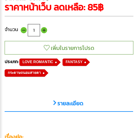
ราคาหน้าเว็บ ลดเหลือ: 85฿
จำนวน
ประเภท:
LOVE ROMANTIC
FANTASY
กระดาษถนอมสายตา
รายละเอียด
เรื่องย่อ: