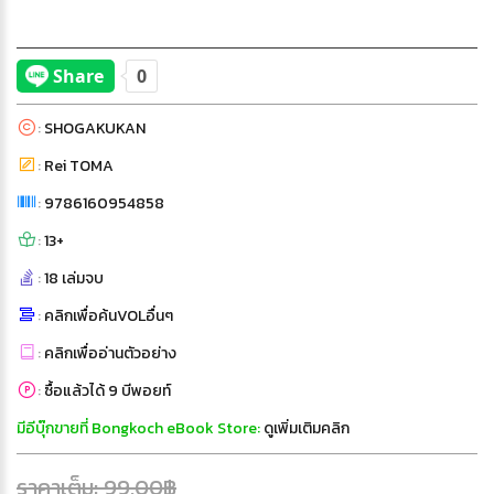
:
SHOGAKUKAN
:
Rei TOMA
:
9786160954858
:
13+
:
18 เล่มจบ
:
คลิกเพื่อค้นVOLอื่นๆ
:
คลิกเพื่ออ่านตัวอย่าง
:
ซื้อแล้วได้ 9 บีพอยท์
มีอีบุ๊กขายที่ Bongkoch eBook Store:
ดูเพิ่มเติมคลิก
ราคาเต็ม: 99.00฿