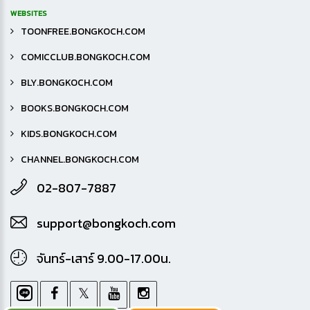
WEBSITES
TOONFREE.BONGKOCH.COM
COMICCLUB.BONGKOCH.COM
BLY.BONGKOCH.COM
BOOKS.BONGKOCH.COM
KIDS.BONGKOCH.COM
CHANNEL.BONGKOCH.COM
02-807-7887
support@bongkoch.com
จันทร์-เสาร์ 9.00-17.00น.