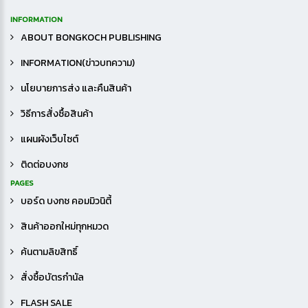
INFORMATION
ABOUT BONGKOCH PUBLISHING
INFORMATION(ข่าวบทความ)
นโยบายการส่ง และคืนสินค้า
วิธีการสั่งซื้อสินค้า
แผนผังเว็บไซต์
ติดต่อบงกช
PAGES
บอร์ด บงกช คอมมิวนิตี้
สินค้าออกใหม่ทุกหมวด
ค้นตามลิขสิทธิ์
สั่งซื้อบัตรกำนัล
FLASH SALE