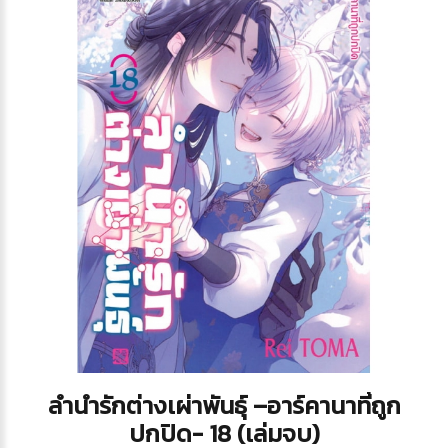
ลำนำรักต่างเผ่าพันธุ์ –อาร์คานาที่ถูก
ปกปิด- 18 (เล่มจบ)