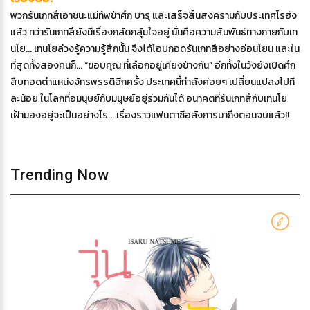
พวกรันเกทสึเอาชนะแม่ทัพข้าศึก บารุ และเสร็จสิ้นสงครามกับประเทศโรฮัง
แล้ว ทว่ารันเกทสึยังมีเรื่องกลัดกลุ้มใจอยู่ นั่นคือความสัมพันธ์ทางกายกับเท
นโย... เทนโยล่วงรู้ความรู้สึกนั้น จึงได้โอบกอดรันเกทสึอย่างอ่อนโยน และใน
ที่สุดทั้งสองคนก็... “ขอบคุณ ที่เลือกอยู่เคียงข้างกัน” อีกทั้งในวังยังเปิดศึก
สืบทอดตำแหน่งจักรพรรดิอีกครั้ง ประเทศนี้กำลังค่อยๆ เปลี่ยนแปลงไปที
ละน้อย ในโลกที่อมนุษย์กับมนุษย์อยู่ร่วมกันได้ อนาคตที่รันเกทสึกับเทนโย
เฝ้ามองอยู่จะเป็นอย่างไร... เรื่องราวแฟนตาซีอลังการมาถึงตอนจบแล้ว!!
Trending Now