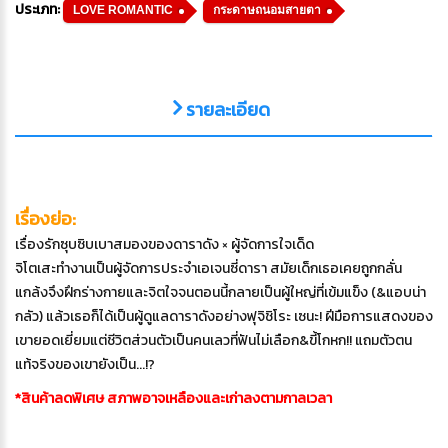
ประเภท:
LOVE ROMANTIC
กระดาษถนอมสายตา
รายละเอียด
เรื่องย่อ:
เรื่องรักซุบซิบเบาสมองของดาราดัง × ผู้จัดการใจเด็ด
จิโตเสะทำงานเป็นผู้จัดการประจำเอเจนซี่ดารา สมัยเด็กเธอเคยถูกกลั่น
แกล้งจึงฝึกร่างกายและจิตใจจนตอนนี้กลายเป็นผู้ใหญ่ที่เข้มแข็ง (&แอบน่า
กลัว) แล้วเธอก็ได้เป็นผู้ดูแลดาราดังอย่างฟุจิชิโระ เซนะ! ฝีมือการแสดงของ
เขายอดเยี่ยมแต่ชีวิตส่วนตัวเป็นคนเลวที่ฟันไม่เลือก&ขี้โกหก!! แถมตัวตน
แท้จริงของเขายังเป็น...!?
*สินค้าลดพิเศษ สภาพอาจเหลืองและเก่าลงตามกาลเวลา