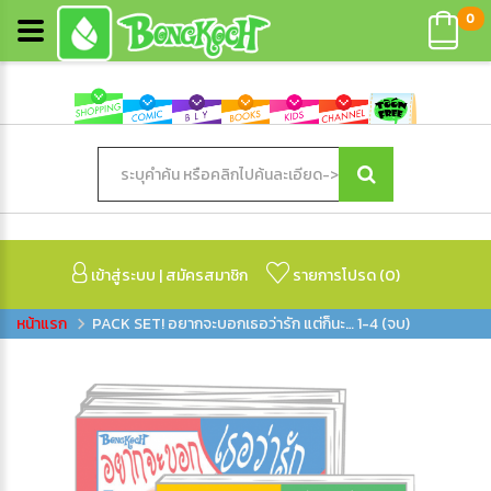
0
เข้าสู่ระบบ
|
สมัครสมาชิก
รายการโปรด (
0
)
PACK SET! อยากจะบอกเธอว่ารัก แต่ก็นะ… 1-4 (จบ)