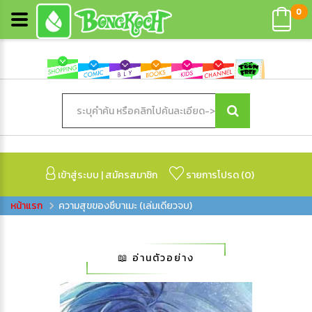
0
เข้าสู่ระบบ
|
สมัครสมาชิก
รายการโปรด (
0
)
ความสุขของซึบาเมะ (เล่มเดียวจบ)
📖 อ่านตัวอย่าง