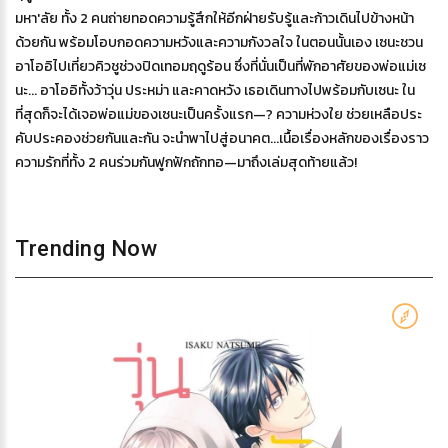
มหา'ลัย ทั้ง 2 คนถ่ายทอดความรู้สึกให้อีกฝ่ายรับรู้และก้าวเดินไปข้างหน้า
ด้วยกัน พร้อมโอบกอดความหวังและความกังวลใจ ในตอนนั้นเอง เซนะชวน
อาโออิไปเที่ยวคิวชูช่วงปิดเทอมฤดูร้อน ซึ่งที่นั่นเป็นที่พักอาศัยของพ่อแม่เซ
นะ... อาโออิทั้งว้าวุ่น ประหม่า และคาดหวัง เธอเดินทางไปพร้อมกับเซนะ ใน
ที่สุดก็จะได้เจอพ่อแม่ของเซนะเป็นครั้งแรก—? ความห่วงใย ช่วยเหลือประ
คับประคองช่วยกันและกัน จะนำพาไปสู่อนาคต...เนื้อเรื่องหลักของเรื่องราว
ความรักที่ทั้ง 2 คนร่วมกันฟูกฟักถักทอ—มาถึงเล่มสุดท้ายแล้ว!
Trending Now