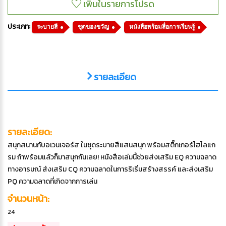
ประเภท:
ระบายสี
ชุดของขวัญ
หนังสือพร้อมสื่อการเรียนรู้
รายละเอียด
รายละเอียด:
สนุกสนานกับอเวนเจอร์ส ในชุดระบายสีแสนสนุก พร้อมสติ๊กเกอร์ไฮโลแก
รม ถ้าพร้อมแล้วก็มาสนุกกันเลย! หนังสือเล่มนี้ช่วยส่งเสริม EQ ความฉลาด
ทางอารมณ์ ส่งเสริม CQ ความฉลาดในการริเริ่มสร้างสรรค์ และส่งเสริม
PQ ความฉลาดที่เกิดจากการเล่น
จำนวนหน้า:
24