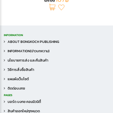
125.00
INFORMATION
ABOUT BONGKOCH PUBLISHING
INFORMATION(ข่าวบทความ)
นโยบายการส่ง และคืนสินค้า
วิธีการสั่งซื้อสินค้า
แผนผังเว็บไซต์
ติดต่อบงกช
PAGES
บอร์ด บงกช คอมมิวนิตี้
สินค้าออกใหม่ทุกหมวด