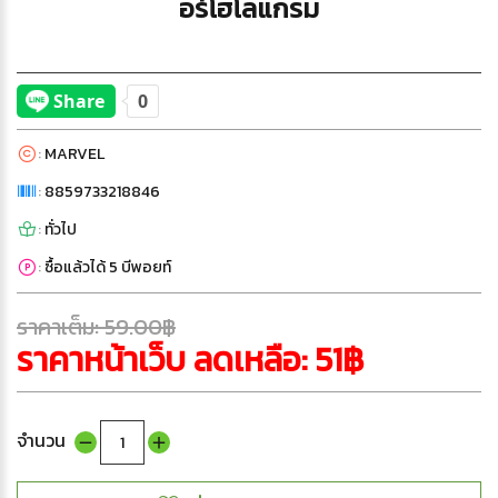
อร์โฮโลแกรม
:
MARVEL
:
8859733218846
:
ทั่วไป
:
ซื้อแล้วได้ 5 บีพอยท์
ราคาเต็ม: 59.00฿
ราคาหน้าเว็บ ลดเหลือ: 51฿
จำนวน