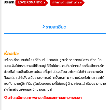
ประเภท:
LOVE ROMANTIC
กระดาษถนอมสายตา
รายละเอียด
เรื่องย่อ:
มาโดกะที่ทรมานกับโรคที่รักษาไม่หายอธิษฐานว่า “อยากจะมีความรัก” เมื่อ
หมอแจ้งให้ทราบว่าจะมีชีวิตอยู่ได้อีกไม่นาน คนที่มาโดกะเลือกที่จะมีความรัก
ด้วยคือโคตะซึ่งเป็นเพลย์บอยที่สุดในโรงเรียน มาโดกะไม่เข้าใจว่าความรัก
คืออะไร แต่กำลังจะมีประสบการณ์ “ครั้งแรก” มากมายร่วมกับโคตะ และได้
พบกับความรู้สึกที่มีอยู่ในตัวเองอย่างที่ไม่เคยรู้จักมาก่อน....? เรื่องราวความ
รักที่ละเอียดอ่อนและมีความดราม่า!
*สินค้าลดพิเศษ สภาพอาจเหลืองและเก่าลงตามกาลเวลา