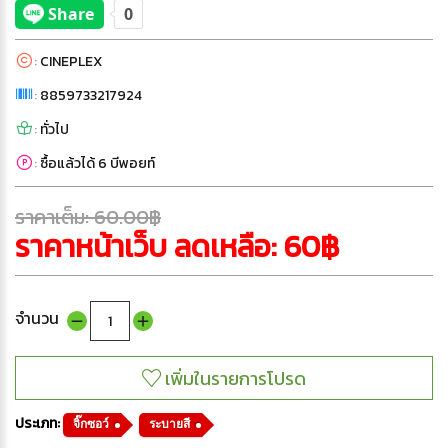
:
CINEPLEX
:
8859733217924
:
ทั่วไป
:
ซื้อแล้วได้ 6 บีพอยท์
ราคาเต็ม: 60.00฿
ราคาหน้าเว็บ ลดเหลือ: 60฿
จำนวน
ประเภท:
จิ๊กซอว์
ระบายสี