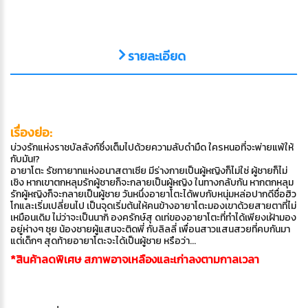
รายละเอียด
เรื่องย่อ:
บ่วงรักแห่งราชบัลลังก์ซึ่งเต็มไปด้วยความลับดำมืด ใครหนอที่จะพ่ายแพ้ให้
กับมัน!?
อายาโตะ รัชทายาทแห่งอนาสตาเซีย มีร่างกายเป็นผู้หญิงก็ไม่ใช่ ผู้ชายก็ไม่
เชิง หากเขาตกหลุมรักผู้ชายก็จะกลายเป็นผู้หญิง ในทางกลับกัน หากตกหลุม
รักผู้หญิงก็จะกลายเป็นผู้ชาย วันหนึ่งอายาโตะได้พบกับหนุ่มหล่อปากดีชื่อฮิว
โกและเริ่มเปลี่ยนไป เป็นจุดเริ่มต้นให้คนข้างอายาโตะมองเขาด้วยสายตาที่ไม่
เหมือนเดิม ไม่ว่าจะเป็นนากิ องครักษ์สุ ดเท่ของอายาโตะที่ทำได้เพียงเฝ้ามอง
อยู่ห่างๆ ซุย น้องชายผู้แสนจะติดพี่ กับลิลลี่ เพื่อนสาวแสนสวยที่คบกันมา
แต่เด็กๆ สุดท้ายอายาโตะจะได้เป็นผู้ชาย หรือว่า...
*สินค้าลดพิเศษ สภาพอาจเหลืองและเก่าลงตามกาลเวลา