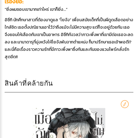
เรื่องย่อ:
“ยิ่งผมชอบเขามากเท่าไหร่ เขาก็ยิ่ง...”
อิซึกิ นักศึกษาสาวที่ต้องมาดูแล “โยจัง” เพื่อนสมัยเด็กที่เป็นผีดูดเลือดอย่าง
ใกล้ชิด เธอตั้งปณิธานเอาไว้ว่าถึงแม้จะไม่มีความสุข แต่ก็จะอยู่ด้วยกัน เธอ
จึงยอมให้เลือดกับเขาเป็นอาหาร อิซึกิกังวลว่าภาวะพึ่งพาที่เขามีต่อเธอจะลด
ลง และนานาดารุที่มุ่งหวังให้โยจังพ้นจากตำแหน่ง ก็มาปรึกษาเธอเข้าพอดี!?
และนี่คือเรื่องราวความรักที่มีภาวะพึ่งพาซึ่งกันและกันของแวมไพร์คลั่งรัก
สุดขีด!!
สินค้าที่คล้ายกัน