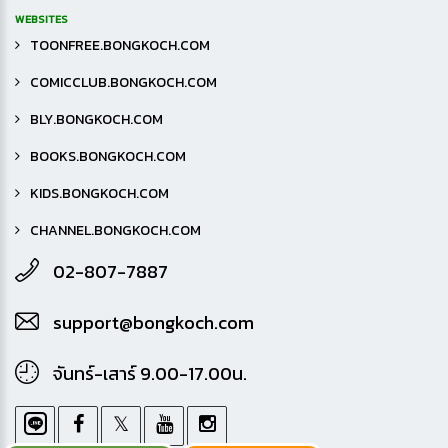
WEBSITES
TOONFREE.BONGKOCH.COM
COMICCLUB.BONGKOCH.COM
BLY.BONGKOCH.COM
BOOKS.BONGKOCH.COM
KIDS.BONGKOCH.COM
CHANNEL.BONGKOCH.COM
02-807-7887
support@bongkoch.com
จันทร์-เสาร์ 9.00-17.00น.