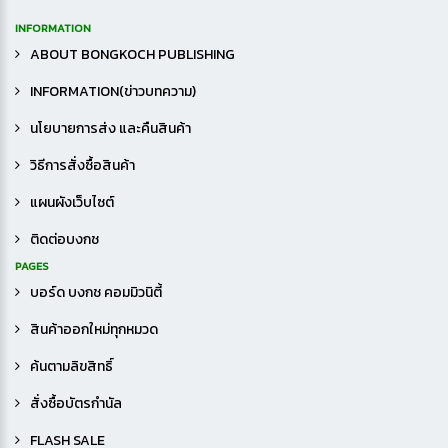
INFORMATION
ABOUT BONGKOCH PUBLISHING
INFORMATION(ข่าวบทความ)
นโยบายการส่ง และคืนสินค้า
วิธีการสั่งซื้อสินค้า
แผนผังเว็บไซต์
ติดต่อบงกช
PAGES
บอร์ด บงกช คอมมิวนิตี้
สินค้าออกใหม่ทุกหมวด
ค้นตามลิขสิทธิ์
สั่งซื้อบัตรกำนัล
FLASH SALE