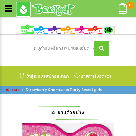
0
เข้าสู่ระบบ
|
สมัครสมาชิก
รายการโปรด (
0
)
Strawberry Shortcake: Party Sweet girls
📖 อ่านตัวอย่าง