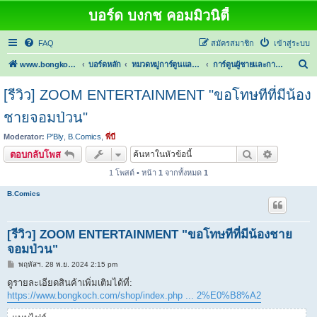
บอร์ด บงกช คอมมิวนิตี้
FAQ
สมัครสมาชิก
เข้าสู่ระบบ
ค้
www.bongkoch.com
บอร์ดหลัก
หมวดหมู่การ์ตูนและนิยาย
การ์ตูนผู้ชายและการ์ตูนผู้หญิง
น
[รีวิว] ZOOM ENTERTAINMENT "ขอโทษทีที่มีน้อง
ห
ชายจอมป่วน"
า
Moderator:
P'Bly
,
B.Comics
,
พี่บี
ค้นหา
การค้นหาขั
ตอบกลับโพส
1 โพสต์ • หน้า
1
จากทั้งหมด
1
B.Comics
[รีวิว] ZOOM ENTERTAINMENT "ขอโทษทีที่มีน้องชาย
จอมป่วน"
โ
พฤหัสฯ. 28 พ.ย. 2024 2:15 pm
พ
ส
ดูรายละเอียดสินค้าเพิ่มเติมได้ที่:
ต์
https://www.bongkoch.com/shop/index.php ... 2%E0%B8%A2