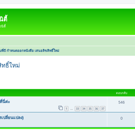
ตี้
ิตี้
ับพี่บี กำหนดออกหนังสือ เสนอลิขสิทธิ์ใหม่
ทธิ์ใหม่
หาขั้นสูง
ตอบกลับ
นี่ค่ะ
546
1
33
34
35
36
37
…
เปลี่ยนแปลง)
0