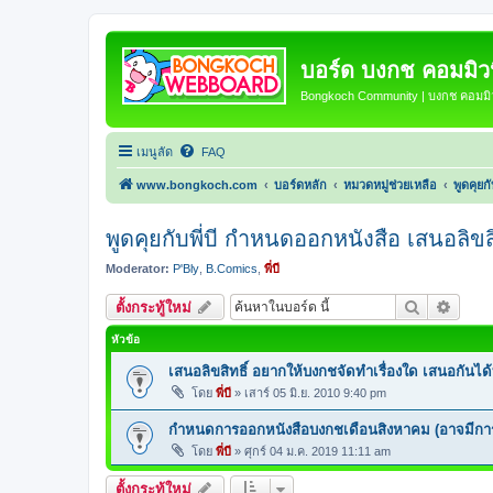
บอร์ด บงกช คอมมิวนิ
Bongkoch Community | บงกช คอมมิวน
เมนูลัด
FAQ
www.bongkoch.com
บอร์ดหลัก
หมวดหมู่ช่วยเหลือ
พูดคุยก
พูดคุยกับพี่บี กำหนดออกหนังสือ เสนอลิขสิ
Moderator:
P'Bly
,
B.Comics
,
พี่บี
ค้นหา
การค้น
ตั้งกระทู้ใหม่
หัวข้อ
เสนอลิขสิทธิ์ อยากให้บงกชจัดทำเรื่องใด เสนอกันได้ที่
โดย
พี่บี
»
เสาร์ 05 มิ.ย. 2010 9:40 pm
กำหนดการออกหนังสือบงกชเดือนสิงหาคม (อาจมีการ
โดย
พี่บี
»
ศุกร์ 04 ม.ค. 2019 11:11 am
ตั้งกระทู้ใหม่