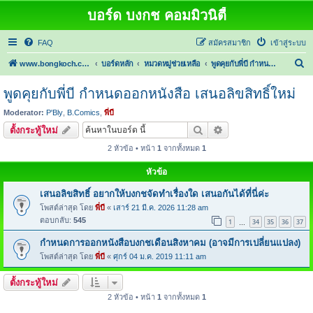
บอร์ด บงกช คอมมิวนิตี้
FAQ
สมัครสมาชิก
เข้าสู่ระบบ
ค้
www.bongkoch.com
บอร์ดหลัก
หมวดหมู่ช่วยเหลือ
พูดคุยกับพี่บี กำหนดออกหนังสือ เสนอลิขสิทธิ์ใหม่
น
พูดคุยกับพี่บี กำหนดออกหนังสือ เสนอลิขสิทธิ์ใหม่
ห
Moderator:
P'Bly
,
B.Comics
,
พี่บี
า
ค้นหา
การค้นหาขั้นสูง
ตั้งกระทู้ใหม่
2 หัวข้อ • หน้า
1
จากทั้งหมด
1
หัวข้อ
เสนอลิขสิทธิ์ อยากให้บงกชจัดทำเรื่องใด เสนอกันได้ที่นี่ค่ะ
โพสต์ล่าสุด โดย
พี่บี
«
เสาร์ 21 มี.ค. 2026 11:28 am
ตอบกลับ:
545
1
34
35
36
37
…
กำหนดการออกหนังสือบงกชเดือนสิงหาคม (อาจมีการเปลี่ยนแปลง)
โพสต์ล่าสุด โดย
พี่บี
«
ศุกร์ 04 ม.ค. 2019 11:11 am
ตั้งกระทู้ใหม่
2 หัวข้อ • หน้า
1
จากทั้งหมด
1