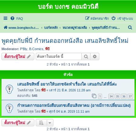
บอร์ด บงกช คอมมิวนิตี้
FAQ
สมัครสมาชิก
เข้าสู่ระบบ
ค้
www.bongkoch.com
บอร์ดหลัก
หมวดหมู่ช่วยเหลือ
พูดคุยกับพี่บี กำหนดออกหนังสือ เสนอลิขสิทธิ์ใหม่
น
พูดคุยกับพี่บี กำหนดออกหนังสือ เสนอลิขสิทธิ์ใหม่
ห
Moderator:
P'Bly
,
B.Comics
,
พี่บี
า
ค้นหา
การค้นหาขั้นสูง
ตั้งกระทู้ใหม่
2 หัวข้อ • หน้า
1
จากทั้งหมด
1
หัวข้อ
เสนอลิขสิทธิ์ อยากให้บงกชจัดทำเรื่องใด เสนอกันได้ที่นี่ค่ะ
โพสต์ล่าสุด โดย
พี่บี
«
เสาร์ 21 มี.ค. 2026 11:28 am
ตอบกลับ:
545
1
34
35
36
37
…
กำหนดการออกหนังสือบงกชเดือนสิงหาคม (อาจมีการเปลี่ยนแปลง)
โพสต์ล่าสุด โดย
พี่บี
«
ศุกร์ 04 ม.ค. 2019 11:11 am
ตั้งกระทู้ใหม่
2 หัวข้อ • หน้า
1
จากทั้งหมด
1