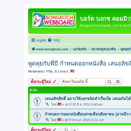
บอร์ด บงกช คอมมิวนิ
Bongkoch Community | บงกช คอมมิวน
เมนูลัด
FAQ
www.bongkoch.com
บอร์ดหลัก
หมวดหมู่ช่วยเหลือ
พูดคุยก
พูดคุยกับพี่บี กำหนดออกหนังสือ เสนอลิขสิ
Moderator:
P'Bly
,
B.Comics
,
พี่บี
ค้นหา
การค้น
ตั้งกระทู้ใหม่
หัวข้อ
เสนอลิขสิทธิ์ อยากให้บงกชจัดทำเรื่องใด เสนอกันได้ที่
โดย
พี่บี
»
เสาร์ 05 มิ.ย. 2010 9:40 pm
กำหนดการออกหนังสือบงกชเดือนสิงหาคม (อาจมีการ
โดย
พี่บี
»
ศุกร์ 04 ม.ค. 2019 11:11 am
ตั้งกระทู้ใหม่