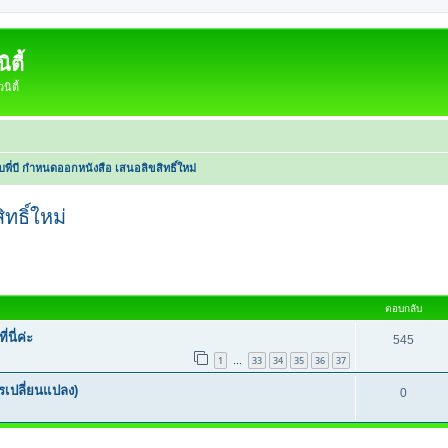
ตี้
ิตี้
ับพี่บี กำหนดออกหนังสือ เสนอลิขสิทธิ์ใหม่
ทธิ์ใหม่
หาขั้นสูง
ตอบกลับ
นี่ค่ะ
545
1
33
34
35
36
37
…
เปลี่ยนแปลง)
0