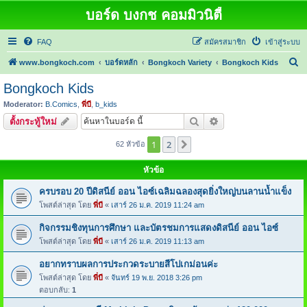
บอร์ด บงกช คอมมิวนิตี้
FAQ
สมัครสมาชิก
เข้าสู่ระบบ
ค้
www.bongkoch.com
บอร์ดหลัก
Bongkoch Variety
Bongkoch Kids
น
Bongkoch Kids
ห
Moderator:
B.Comics
,
พี่บี
,
b_kids
า
ค้นหา
การค้นหาขั้นสูง
ตั้งกระทู้ใหม่
1
2
ต่อไป
62 หัวข้อ
หัวข้อ
ครบรอบ 20 ปีดิสนีย์ ออน ไอซ์เฉลิมฉลองสุดยิ่งใหญ่บนลานน้ำแข็ง
โพสต์ล่าสุด โดย
พี่บี
«
เสาร์ 26 ม.ค. 2019 11:24 am
กิจกรรมชิงทุนการศึกษา และบัตรชมการแสดงดิสนีย์ ออน ไอซ์
โพสต์ล่าสุด โดย
พี่บี
«
เสาร์ 26 ม.ค. 2019 11:13 am
อยากทราบผลการประกวดระบายสีโปเกม่อนค่ะ
โพสต์ล่าสุด โดย
พี่บี
«
จันทร์ 19 พ.ย. 2018 3:26 pm
ตอบกลับ:
1