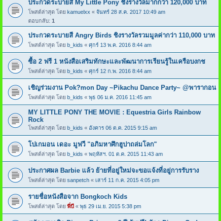
ประกวดระบายสี My Little Pony ชิงรางวัลมากกว่า 120,000 บาท
โพสต์ล่าสุด โดย
kamuelxx
«
จันทร์ 28 ส.ค. 2017 10:49 am
ตอบกลับ:
1
ประกวดระบายสี Angry Birds ชิงรางวัลรวมมูลค่ากว่า 110,000 บาท
โพสต์ล่าสุด โดย
b_kids
«
ศุกร์ 13 พ.ค. 2016 8:44 am
ซื้อ 2 ฟรี 1 หนังสือเสริมทักษะและพัฒนาการเรียนรู้ในเครือบงกช
โพสต์ล่าสุด โดย
b_kids
«
ศุกร์ 12 ก.พ. 2016 8:44 am
เชิญร่วมงาน Pok?mon Day ~Pikachu Dance Party~ @พารากอน
โพสต์ล่าสุด โดย
b_kids
«
พุธ 06 ม.ค. 2016 11:45 am
MY LITTLE PONY THE MOVIE : Equestria Girls Rainbow
Rock
โพสต์ล่าสุด โดย
b_kids
«
อังคาร 06 ต.ค. 2015 9:15 am
โปเกมอน เดอะ มูฟวี "อภิมหาศึกฮูปาถล่มโลก"
โพสต์ล่าสุด โดย
b_kids
«
พฤหัสฯ. 01 ต.ค. 2015 11:43 am
ประกาศผล Barbie แล้ว ย้ายที่อยู่ใหม่จะขอแจ้งที่อยู่การรับราง
โพสต์ล่าสุด โดย
sanpetch
«
เสาร์ 11 ก.ค. 2015 4:05 pm
รายชื่อหนังสือจาก Bongkoch Kids
โพสต์ล่าสุด โดย
พี่บี
«
พุธ 29 เม.ย. 2015 5:38 pm