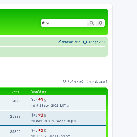
ค้นหา
การค้นหาขั้นสูง
สมัครสมาชิก
เข้าสู่ระบบ
38 หัวข้อ • หน้า
1
จากทั้งหมด
1
แสดง
โพสต์ล่าสุด
โดย
พี่บี
114868
เสาร์ 13 ก.พ. 2021 3:07 pm
โดย
พี่บี
21883
พฤหัสฯ. 01 ต.ค. 2020 6:45 pm
โดย
พี่บี
35352
พุธ 18 มี.ค. 2020 12:59 pm