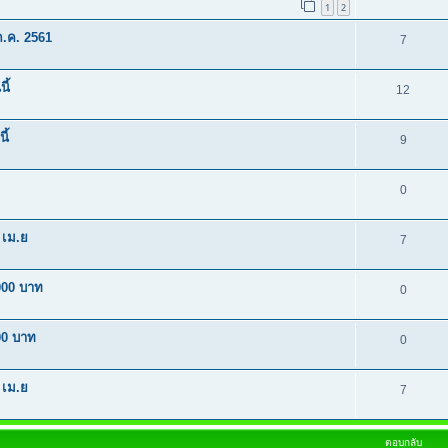
1
2
ต.ค. 2561
7
ี้
12
ี้
9
0
8 เม.ย
7
000 บาท
0
00 บาท
0
9 เม.ย
7
ตอบกลับ