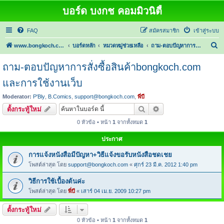
บอร์ด บงกช คอมมิวนิตี้
FAQ
สมัครสมาชิก
เข้าสู่ระบบ
ค้
www.bongkoch.com
บอร์ดหลัก
หมวดหมู่ช่วยเหลือ
ถาม-ตอบปัญหาการสั่งซื้อสินค้าbongkoch.com และการใช้งานเว็บ
น
ถาม-ตอบปัญหาการสั่งซื้อสินค้าbongkoch.com
ห
และการใช้งานเว็บ
า
Moderator:
P'Bly
,
B.Comics
,
support@bongkoch.com
,
พี่บี
ค้นหา
การค้นหาขั้นสูง
ตั้งกระทู้ใหม่
0 หัวข้อ • หน้า
1
จากทั้งหมด
1
ประกาศ
การแจ้งหนังสือมีปัญหา+วิธีแจ้งขอรับหนังสือชดเชย
โพสต์ล่าสุด โดย
support@bongkoch.com
«
ศุกร์ 23 มี.ค. 2012 1:40 pm
วิธีการใช้เบื้องต้นค่ะ
โพสต์ล่าสุด โดย
พี่บี
«
เสาร์ 04 เม.ย. 2009 10:27 pm
ตั้งกระทู้ใหม่
0 หัวข้อ • หน้า
1
จากทั้งหมด
1