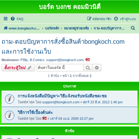
บอร์ด บงกช คอมมิวนิตี้
FAQ
สมัครสมาชิก
เข้าสู่ระบบ
ค้
www.bongkoch.com
บอร์ดหลัก
หมวดหมู่ช่วยเหลือ
ถาม-ตอบปัญหาการสั่งซื้อสินค้าbongkoch.com และการใช้งานเว็บ
น
ถาม-ตอบปัญหาการสั่งซื้อสินค้าbongkoch.com
ห
และการใช้งานเว็บ
า
Moderator:
P'Bly
,
B.Comics
,
support@bongkoch.com
,
พี่บี
ค้นหา
การค้นหาขั้นสูง
ตั้งกระทู้ใหม่
1 หัวข้อ • หน้า
1
จากทั้งหมด
1
ประกาศ
การแจ้งหนังสือมีปัญหา+วิธีแจ้งขอรับหนังสือชดเชย
โพสต์ล่าสุด โดย
support@bongkoch.com
«
ศุกร์ 23 มี.ค. 2012 1:40 pm
วิธีการใช้เบื้องต้นค่ะ
โพสต์ล่าสุด โดย
พี่บี
«
เสาร์ 04 เม.ย. 2009 10:27 pm
หัวข้อ