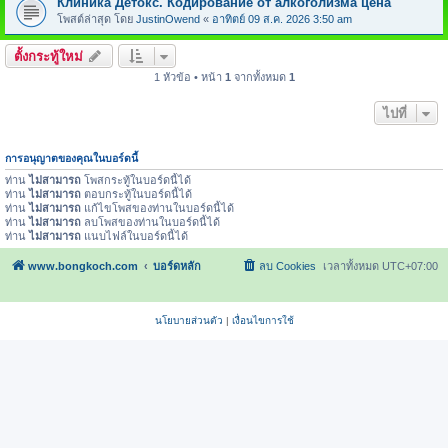
Клиника Детокс. Кодирование от алкоголизма цена
โพสต์ล่าสุด โดย
JustinOwend
«
อาทิตย์ 09 ส.ค. 2026 3:50 am
ตั้งกระทู้ใหม่
1 หัวข้อ • หน้า
1
จากทั้งหมด
1
ไปที่
การอนุญาตของคุณในบอร์ดนี้
ท่าน
ไม่สามารถ
โพสกระทู้ในบอร์ดนี้ได้
ท่าน
ไม่สามารถ
ตอบกระทู้ในบอร์ดนี้ได้
ท่าน
ไม่สามารถ
แก้ไขโพสของท่านในบอร์ดนี้ได้
ท่าน
ไม่สามารถ
ลบโพสของท่านในบอร์ดนี้ได้
ท่าน
ไม่สามารถ
แนบไฟล์ในบอร์ดนี้ได้
www.bongkoch.com
บอร์ดหลัก
ลบ Cookies
เวลาทั้งหมด
UTC+07:00
นโยบายส่วนตัว
|
เงื่อนไขการใช้