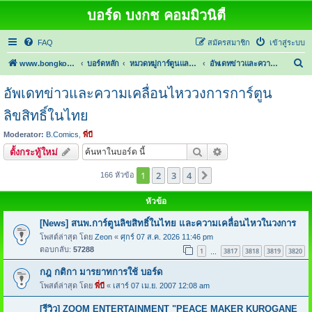
บอร์ด บงกช คอมมิวนิตี้
FAQ
สมัครสมาชิก
เข้าสู่ระบบ
ค้
www.bongkoch.com
บอร์ดหลัก
หมวดหมู่การ์ตูนและนิยาย
อัพเดทข่าวและความเคลื่อนไหววงการการ์ตูนลิขสิทธิ์ในไทย
น
อัพเดทข่าวและความเคลื่อนไหววงการการ์ตูน
ห
ลิขสิทธิ์ในไทย
า
Moderator:
B.Comics
,
พี่บี
ค้นหา
การค้นหาขั้นสูง
ตั้งกระทู้ใหม่
1
2
3
4
ต่อไป
166 หัวข้อ
หัวข้อ
[News] สนพ.การ์ตูนลิขสิทธิ์ในไทย และความเคลื่อนไหวในวงการ
โพสต์ล่าสุด โดย
Zeon
«
ศุกร์ 07 ส.ค. 2026 11:46 pm
ตอบกลับ:
57288
1
3817
3818
3819
3820
…
กฎ กติกา มารยาทการใช้ บอร์ด
โพสต์ล่าสุด โดย
พี่บี
«
เสาร์ 07 เม.ย. 2007 12:08 am
[รีวิว] ZOOM ENTERTAINMENT "PEACE MAKER KUROGANE