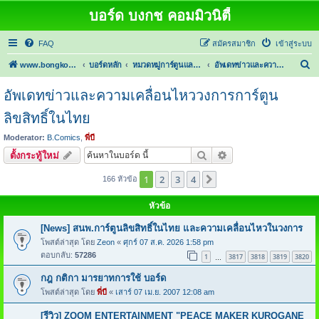
บอร์ด บงกช คอมมิวนิตี้
FAQ
สมัครสมาชิก
เข้าสู่ระบบ
ค้
www.bongkoch.com
บอร์ดหลัก
หมวดหมู่การ์ตูนและนิยาย
อัพเดทข่าวและความเคลื่อนไหววงการการ์ตูนลิขสิทธิ์ในไทย
น
อัพเดทข่าวและความเคลื่อนไหววงการการ์ตูน
ห
ลิขสิทธิ์ในไทย
า
Moderator:
B.Comics
,
พี่บี
ค้นหา
การค้นหาขั้นสูง
ตั้งกระทู้ใหม่
1
2
3
4
ต่อไป
166 หัวข้อ
หัวข้อ
[News] สนพ.การ์ตูนลิขสิทธิ์ในไทย และความเคลื่อนไหวในวงการ
โพสต์ล่าสุด โดย
Zeon
«
ศุกร์ 07 ส.ค. 2026 1:58 pm
ตอบกลับ:
57286
1
3817
3818
3819
3820
…
กฎ กติกา มารยาทการใช้ บอร์ด
โพสต์ล่าสุด โดย
พี่บี
«
เสาร์ 07 เม.ย. 2007 12:08 am
[รีวิว] ZOOM ENTERTAINMENT "PEACE MAKER KUROGANE