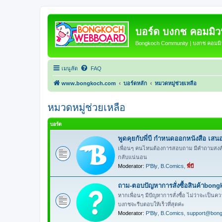
บอร์ด บงกช คอมมิวนิ
Bongkoch Community | บงกช คอมมิวน
เมนูลัด
FAQ
www.bongkoch.com
บอร์ดหลัก
หมวดหมู่ช่วยเหลือ
หมวดหมู่ช่วยเหลือ
บอร์ด
พูดคุยกับพี่บี กำหนดออกหนังสือ เสนอล
เพื่อนๆ คนไหนต้องการสอบถาม มีคำถามสงสัยเรื่อ
กลับแน่นอน
Moderator:
P'Bly
,
B.Comics
,
พี่บี
ถาม-ตอบปัญหาการสั่งซื้อสินค้าbon
หากเพื่อนๆ มีปัญหาการสั่งซื้อ ไม่ว่าจะเป็นคว
บงกชจะรีบตอบให้เร็วที่สุดค่ะ
Moderator:
P'Bly
,
B.Comics
,
support@bon