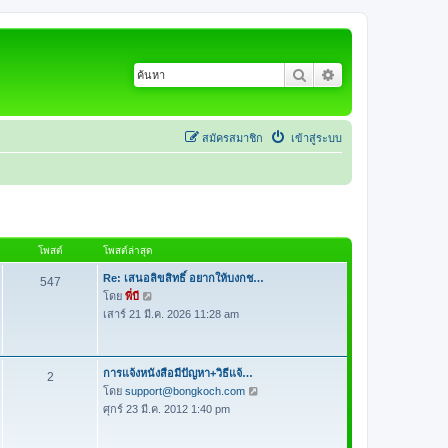
ค้นหา
การค้นหาขั้นสูง
สมัครสมาชิก
เข้าสู่ระบบ
โพสต์
โพสต์ล่าสุด
Re: เสนอลิขสิทธิ์ อยากให้บงกช…
547
โดย
พี่บี
ดู
เสาร์ 21 มี.ค. 2026 11:28 am
ข้
อ
ค
ว
การแจ้งหนังสือมีปัญหา+วิธีแจ้…
2
า
โดย
support@bongkoch.com
ดู
ม
ศุกร์ 23 มี.ค. 2012 1:40 pm
ข้
ล่
อ
า
ค