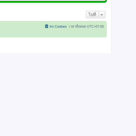
สุ
ว
ด
า
ไปที่
ม
ล่
ลบ Cookies
เวลาทั้งหมด
UTC+07:00
า
สุ
ด