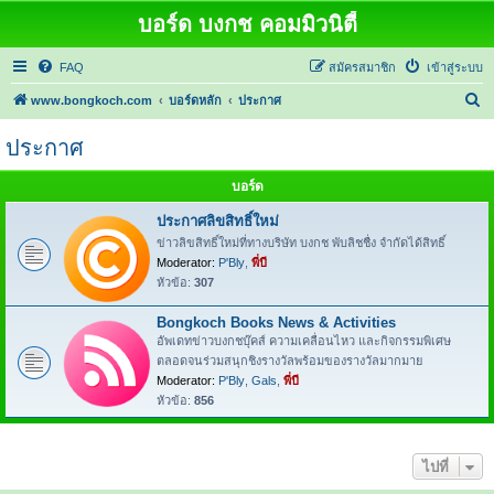
บอร์ด บงกช คอมมิวนิตี้
FAQ
สมัครสมาชิก
เข้าสู่ระบบ
ค้
www.bongkoch.com
บอร์ดหลัก
ประกาศ
น
ประกาศ
ห
า
บอร์ด
ประกาศลิขสิทธิ์ใหม่
ข่าวลิขสิทธิ์ใหม่ที่ทางบริษัท บงกช พับลิชชื่ง จำกัดได้สิทธิ์
Moderator:
P'Bly
,
พี่บี
หัวข้อ:
307
Bongkoch Books News & Activities
อัพเดทข่าวบงกชบุ๊คส์ ความเคลื่อนไหว และกิจกรรมพิเศษ
ตลอดจนร่วมสนุกชิงรางวัลพร้อมของรางวัลมากมาย
Moderator:
P'Bly
,
Gals
,
พี่บี
หัวข้อ:
856
ไปที่