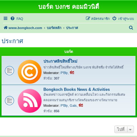
บอร์ด บงกช คอมมิวนิตี้
FAQ
สมัครสมาชิก
เข้าสู่ระบบ
ค้
www.bongkoch.com
บอร์ดหลัก
ประกาศ
น
ประกาศ
ห
า
บอร์ด
ประกาศลิขสิทธิ์ใหม่
ข่าวลิขสิทธิ์ใหม่ที่ทางบริษัท บงกช พับลิชชื่ง จำกัดได้สิทธิ์
Moderator:
P'Bly
,
พี่บี
หัวข้อ:
307
Bongkoch Books News & Activities
อัพเดทข่าวบงกชบุ๊คส์ ความเคลื่อนไหว และกิจกรรมพิเศษ
ตลอดจนร่วมสนุกชิงรางวัลพร้อมของรางวัลมากมาย
Moderator:
P'Bly
,
Gals
,
พี่บี
หัวข้อ:
856
ไปที่