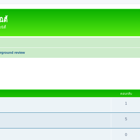
ตี้
ิตี้
rground review
หาขั้นสูง
ตอบกลับ
1
5
0