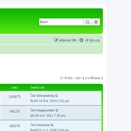
ค้นหา
การค้นหาขั้นสูง
สมัครสมาชิก
เข้าสู่ระบบ
27 หัวข้อ • หน้า
1
จากทั้งหมด
1
แสดง
โพสต์ล่าสุด
โดย
Smoanaking
149875
จันทร์ 16 มี.ค. 2015 2:02 pm
โดย
megasunder
48135
พุธ 05 ม.ค. 2011 7:38 pm
โดย
honeynut
40678
จันทร์ 01 ก.ย. 2008 3:09 pm