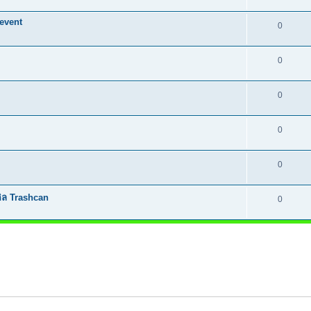
event
0
0
0
0
0
ิล Trashcan
0