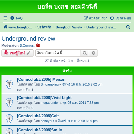
บอร์ด บงกช คอมมิวนิตี้
FAQ
สมัครสมาชิก
เข้าสู่ระบบ
ค้
www.bongkoch.com
บอร์ดหลัก
Bongkoch Variety
Underground review
น
Underground review
ห
Moderator:
B.Comics
,
พี่บี
า
ค้นหา
การค้นหาขั้นสูง
ตั้งกระทู้ใหม่
27 หัวข้อ • หน้า
1
จากทั้งหมด
1
หัวข้อ
[Comicclub3/2006] Meisan
โพสต์ล่าสุด โดย
Smoanaking
«
จันทร์ 16 มี.ค. 2015 2:02 pm
ตอบกลับ:
1
[Comicclub5/2008]Vivid Light
โพสต์ล่าสุด โดย
megasunder
«
พุธ 05 ม.ค. 2011 7:38 pm
ตอบกลับ:
5
[Comicclub4/2008]Gait
โพสต์ล่าสุด โดย
honeynut
«
จันทร์ 01 ก.ย. 2008 3:09 pm
[Comicclub2/2008]Smilo