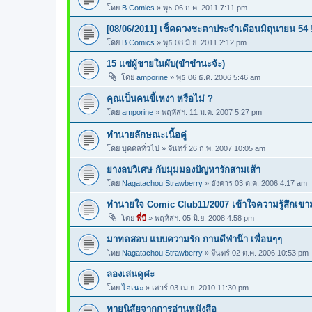
โดย
B.Comics
»
พุธ 06 ก.ค. 2011 7:11 pm
[08/06/2011] เช็คดวงชะตาประจำเดือนมิถุนายน 54 !
โดย
B.Comics
»
พุธ 08 มิ.ย. 2011 2:12 pm
15 แซ่ผู้ชายในผับ(ขำขำนะจ้ะ)
โดย
amporine
»
พุธ 06 ธ.ค. 2006 5:46 am
คุณเป็นคนขี้เหงา หรือไม่ ?
โดย
amporine
»
พฤหัสฯ. 11 ม.ค. 2007 5:27 pm
ทำนายลักษณะเนื้อคู่
โดย
บุคคลทั่วไป
»
จันทร์ 26 ก.พ. 2007 10:05 am
ยางลบวิเศษ กับมุมมองปัญหารักสามเส้า
โดย
Nagatachou Strawberry
»
อังคาร 03 ต.ค. 2006 4:17 am
ทำนายใจ Comic Club11/2007 เข้าใจความรู้สึกเข
โดย
พี่บี
»
พฤหัสฯ. 05 มิ.ย. 2008 4:58 pm
มาทดสอบ แบบความรัก กานดีฟ่าน๊า เพื่อนๆๆ
โดย
Nagatachou Strawberry
»
จันทร์ 02 ต.ค. 2006 10:53 pm
ลองเล่นดูค่ะ
โดย
ไฮเนะ
»
เสาร์ 03 เม.ย. 2010 11:30 pm
ทายนิสัยจากการอ่านหนังสือ