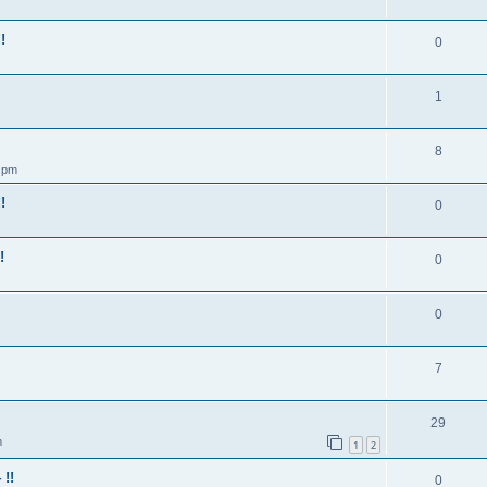
!
0
1
8
7 pm
!
0
!
0
0
7
29
m
1
2
!!
0