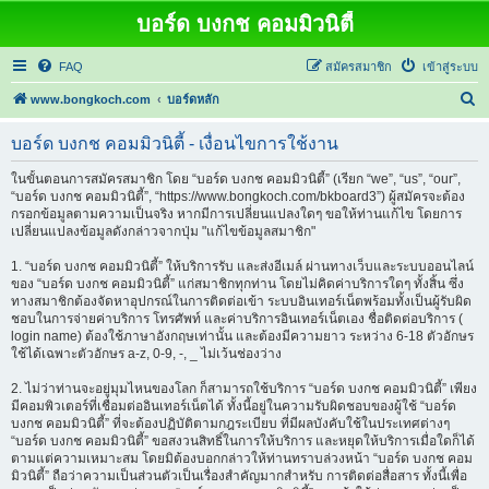
บอร์ด บงกช คอมมิวนิตี้
FAQ
สมัครสมาชิก
เข้าสู่ระบบ
ค้
www.bongkoch.com
บอร์ดหลัก
น
บอร์ด บงกช คอมมิวนิตี้ - เงื่อนไขการใช้งาน
ห
า
ในขั้นตอนการสมัครสมาชิก โดย “บอร์ด บงกช คอมมิวนิตี้” (เรียก “we”, “us”, “our”,
“บอร์ด บงกช คอมมิวนิตี้”, “https://www.bongkoch.com/bkboard3”) ผู้สมัครจะต้อง
กรอกข้อมูลตามความเป็นจริง หากมีการเปลี่ยนแปลงใดๆ ขอให้ท่านแก้ไข โดยการ
เปลี่ยนแปลงข้อมูลดังกล่าวจากปุ่ม "แก้ไขข้อมูลสมาชิก"
1. “บอร์ด บงกช คอมมิวนิตี้” ให้บริการรับ และส่งอีเมล์ ผ่านทางเว็บและระบบออนไลน์
ของ “บอร์ด บงกช คอมมิวนิตี้” แก่สมาชิกทุกท่าน โดยไม่คิดค่าบริการใดๆ ทั้งสิ้น ซึ่ง
ทางสมาชิกต้องจัดหาอุปกรณ์ในการติดต่อเข้า ระบบอินเทอร์เน็ตพร้อมทั้งเป็นผู้รับผิด
ชอบในการจ่ายค่าบริการ โทรศัพท์ และค่าบริการอินเทอร์เน็ตเอง ชื่อติดต่อบริการ (
login name) ต้องใช้ภาษาอังกฤษเท่านั้น และต้องมีความยาว ระหว่าง 6-18 ตัวอักษร
ใช้ได้เฉพาะตัวอักษร a-z, 0-9, -, _ ไม่เว้นช่องว่าง
2. ไม่ว่าท่านจะอยู่มุมไหนของโลก ก็สามารถใช้บริการ “บอร์ด บงกช คอมมิวนิตี้” เพียง
มีคอมพิวเตอร์ที่เชื่อมต่ออินเทอร์เน็ตได้ ทั้งนี้อยู่ในความรับผิดชอบของผู้ใช้ “บอร์ด
บงกช คอมมิวนิตี้” ที่จะต้องปฏิบัติตามกฎระเบียบ ที่มีผลบังคับใช้ในประเทศต่างๆ
“บอร์ด บงกช คอมมิวนิตี้” ขอสงวนสิทธิ์ในการให้บริการ และหยุดให้บริการเมื่อใดก็ได้
ตามแต่ความเหมาะสม โดยมิต้องบอกกล่าวให้ท่านทราบล่วงหน้า “บอร์ด บงกช คอม
มิวนิตี้” ถือว่าความเป็นส่วนตัวเป็นเรื่องสำคัญมากสำหรับ การติดต่อสื่อสาร ทั้งนี้เพื่อ